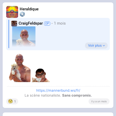
Heraldique
CraigFeldspar
1 mois
Voir plus
https://mannerbund.ws/fr/
La scène nationaliste.
Sans compromis.
1
il y a un mois
Merci par avance