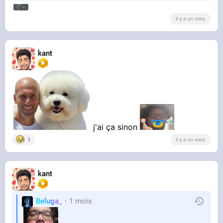
il y a un mois
kant
j'ai ça sinon
1
il y a un mois
kant
Beluga_
1 mois