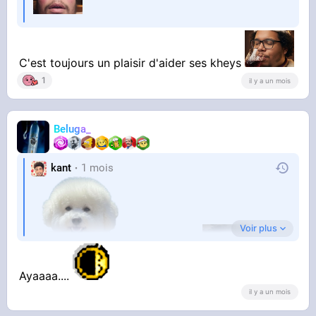
C'est toujours un plaisir d'aider ses kheys
1
il y a un mois
Beluga_
kant
1 mois
Voir plus
Tu voulais ça?
Ayaaaa....
il y a un mois