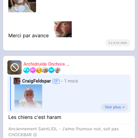
Merci par avance
il y a un mois
Archidruide Onchois
🍀️🌩️🐻️
James
CraigFeldspar
1 mois
Voir plus
Les chiens c'est haram
Anciennement SaintLIDL - J'aime l’humour noir, soit pas
CHOCKBAR 😉️