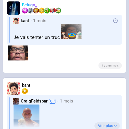
Beluga_
kant
1 mois
Je vais tenter un truc
il y a un mois
kant
CraigFeldspar
1 mois
Voir plus