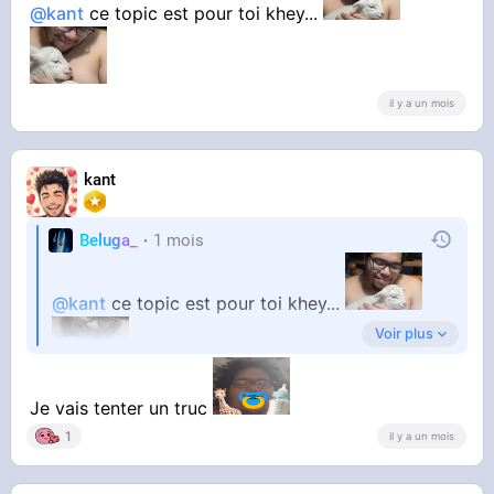
@kant
ce topic est pour toi khey...
il y a un mois
kant
Merci par avance
Beluga_
1 mois
@kant
ce topic est pour toi khey...
Voir plus
Je vais tenter un truc
1
il y a un mois