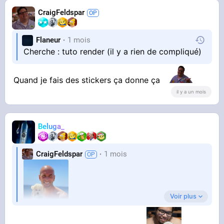
CraigFeldspar
Flaneur
1 mois
Cherche : tuto render (il y a rien de compliqué)
Merci par avance
Quand je fais des stickers ça donne ça
il y a un mois
Beluga_
CraigFeldspar
1 mois
Voir plus