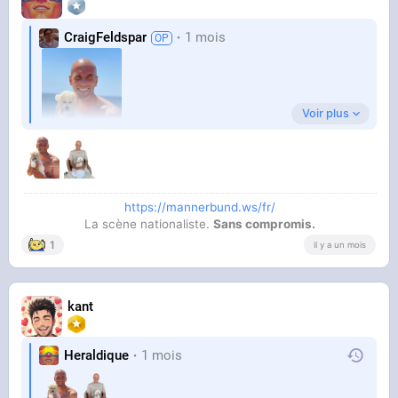
CraigFeldspar
1 mois
Voir plus
https://mannerbund.ws/fr/
La scène nationaliste.
Sans compromis.
1
il y a un mois
kant
Merci par avance
Heraldique
1 mois