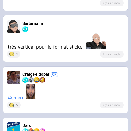
il y a un mois
Saitamalin
Merci par avance
très vertical pour le format sticker
1
il y a un mois
CraigFeldspar
#chien
2
il y a un mois
Daro