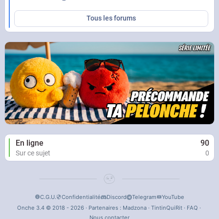
Tous les forums
En ligne
90
Sur ce sujet
0
C.G.U.
Confidentialité
Discord
Telegram
YouTube
Onche 3.4 © 2018 - 2026 · Partenaires :
Madzona
·
TintinQuiRit
·
FAQ
·
Nous contacter