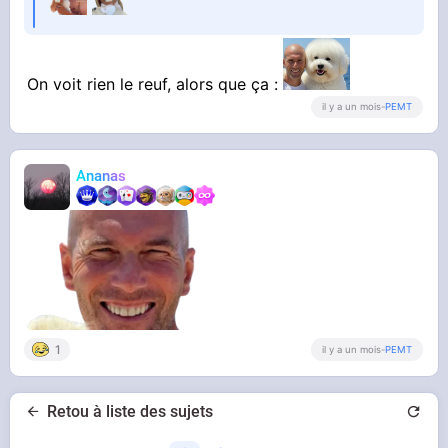
On voit rien le reuf, alors que ça :
il y a un mois
-
PEMT
Ananas
1
il y a un mois
-
PEMT
Retou à liste des sujets