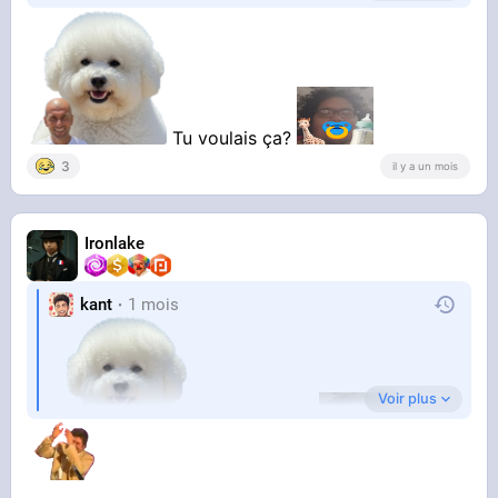
Tu voulais ça?
3
il y a un mois
Ironlake
Merci par avance
kant
1 mois
Voir plus
Tu voulais ça?