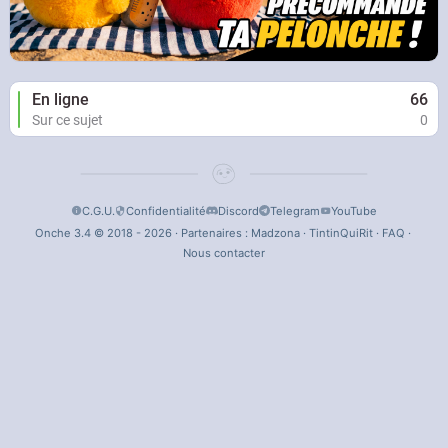
En ligne
66
Sur ce sujet
0
C.G.U.
Confidentialité
Discord
Telegram
YouTube
Onche 3.4 © 2018 - 2026 · Partenaires :
Madzona
·
TintinQuiRit
·
FAQ
·
Nous contacter