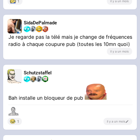
1
il y a un mois
SidaDePalmade
Je regarde pas la télé mais je change de fréquences
radio à chaque coupure pub (toutes les 10mn quoi)
il y a un mois
SchutzstaffeI
Bah installe un bloqueur de pub
1
il y a un mois