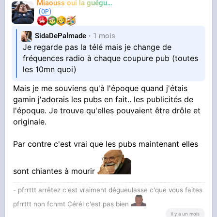
Miaouss oui la guéguérre
TF6
SidaDePalmade
1 mois
Je regarde pas la télé mais je change de
fréquences radio à chaque coupure pub (toutes
les 10mn quoi)
Mais je me souviens qu'à l'époque quand j'étais
gamin j'adorais les pubs en fait.. les publicités de
l'époque. Je trouve qu'elles pouvaient être drôle et
originale.
Par contre c'est vrai que les pubs maintenant elles
sont chiantes à mourir
- pfrrttt arrêtez c'est vraiment dégueulasse c'que vous faites
pfrrttt non fchmt Cérél c'est pas bien
il y a un mois