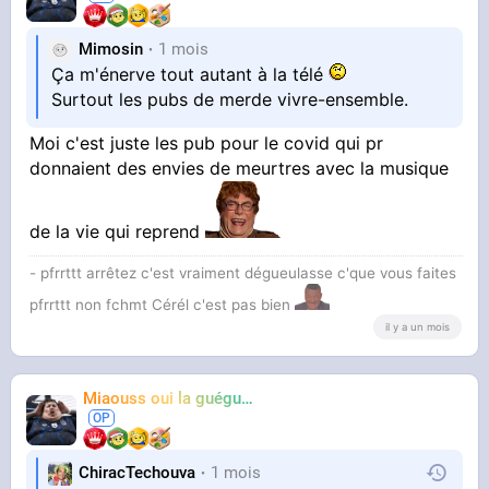
Mimosin
1 mois
Ça m'énerve tout autant à la télé
Surtout les pubs de merde vivre-ensemble.
Moi c'est juste les pub pour le covid qui pr
donnaient des envies de meurtres avec la musique
de la vie qui reprend
- pfrrttt arrêtez c'est vraiment dégueulasse c'que vous faites
pfrrttt non fchmt Cérél c'est pas bien
il y a un mois
Miaouss oui la guéguérre
TF6
ChiracTechouva
1 mois