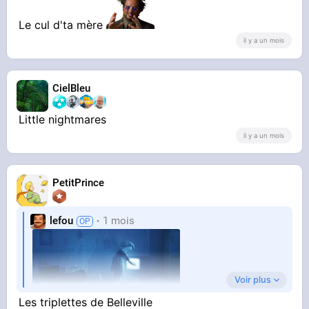
Le cul d'ta mère
il y a un mois
CielBleu
Little nightmares
il y a un mois
PetitPrince
lefou
1 mois
Voir plus
Les triplettes de Belleville