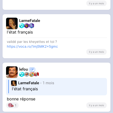
il y a un mois
LarmeFatale
l'état français
validé par les kheyettes et toi ?
https://voca.ro/1mj5MK2x5gmc
il y a un mois
lefou
LarmeFatale
1 mois
l'état français
bonne réponse
1
il y a un mois