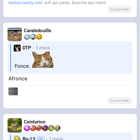
tastycrousty.rest
Juif qui parle, bouche qui ment.
il y a un mois
Carabidouille
DTP
1 mois
Fonce.
Afronce
il y a un mois
Ceinturion
Bg-13
1 mois