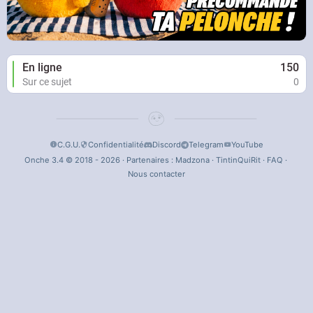
En ligne
150
Sur ce sujet
0
C.G.U.
Confidentialité
Discord
Telegram
YouTube
Onche 3.4 © 2018 - 2026 · Partenaires :
Madzona
·
TintinQuiRit
·
FAQ
·
Nous contacter