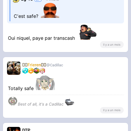
C'est safe?
Oui niquel, paye par transcash
il y a un mois
🧝‍♀️
Frieren
🧝‍♀️
Cadillac
Totally safe
Best of all, it's a Cadillac
il y a un mois
DTP