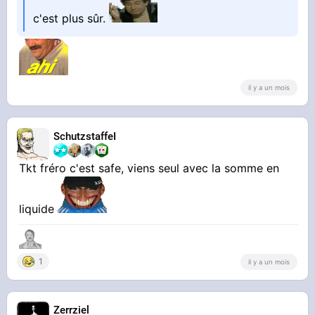
c'est plus sûr.
il y a un mois
SchutzstaffeI
Tkt fréro c'est safe, viens seul avec la somme en
liquide
1
il y a un mois
Zerrziel