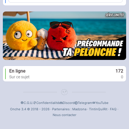
En ligne
172
Sur ce sujet
0
C.G.U.
Confidentialité
Discord
Telegram
YouTube
Onche 3.4 © 2018 - 2026 · Partenaires :
Madzona
·
TintinQuiRit
·
FAQ
·
Nous contacter