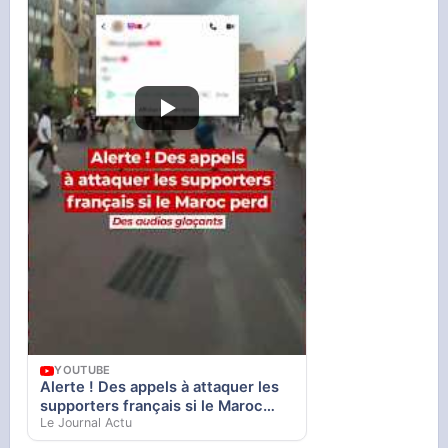
YOUTUBE
Alerte ! Des appels à attaquer les
supporters français si le Maroc
Le Journal Actu
perd... Des audios glaçants