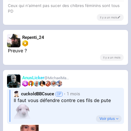
Ceux qui n'aiment pas sucer des chibres féminins sont tous
PD
il y a un mois
Repenti_24
Preuve ?
il y a un mois
AnusLicker
MichaelMann
cuckoldBBCsuce
1 mois
Il faut vous défendre contre ces fils de pute
Voir plus