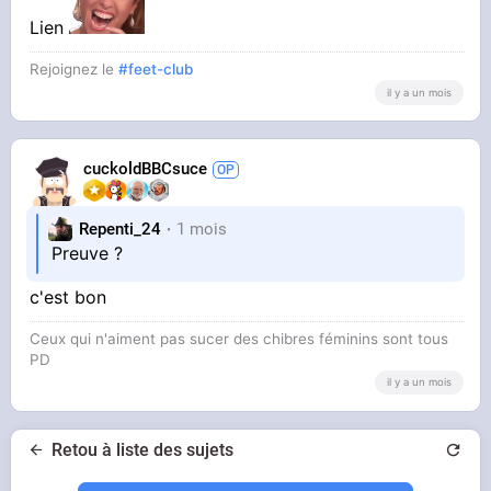
Lien
Rejoignez le
#feet-club
il y a un mois
cuckoldBBCsuce
Repenti_24
1 mois
Preuve ?
c'est bon
Ceux qui n'aiment pas sucer des chibres féminins sont tous
PD
il y a un mois
Retou à liste des sujets