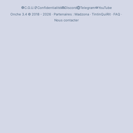
C.G.U.
Confidentialité
Discord
Telegram
YouTube
Onche 3.4 © 2018 - 2026 · Partenaires :
Madzona
·
TintinQuiRit
·
FAQ
·
Nous contacter