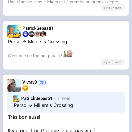
Une réponse sans stickers est à prendre au premier degré.
il y a un mois
PatrickSebasti1
Perso -> Millers's Crossing
C'est que de l'amour putain !
il y a un mois
Vivray3
PatrickSebasti1
1 mois
Perso -> Millers's Crossing
Très bon aussi
Il y a que True Grit que je n ai pas aimé