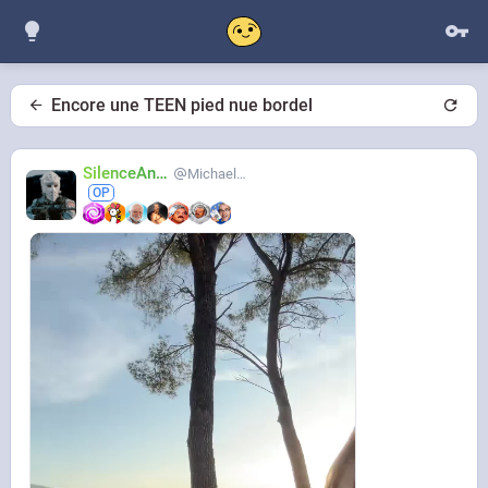
Encore une TEEN pied nue bordel
SilenceAnus
MichaelMann