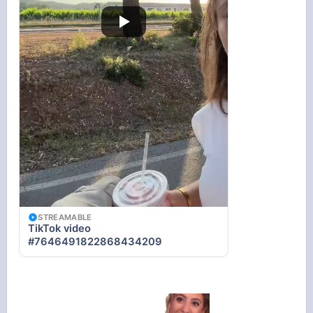
STREAMABLE
TikTok video
#7646491822868434209