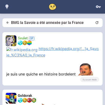
BMG la Savoie a été annexée par la France
Seulet
https://fr.wikipedia.org/[...]a_Savo
ie_%C3%A0_la_France
je suis une quiche en histoire bordelent
il y a un mois
Goldorak