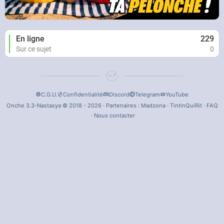
En ligne
229
Sur ce sujet
0
C.G.U.
Confidentialité
Discord
Telegram
YouTube
Onche 3.3-Nastasya © 2018 - 2026 · Partenaires :
Madzona
·
TintinQuiRit
·
FAQ
·
Nous contacter