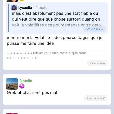
Lysaelia
1 mois
mais c'est absolument pas une stat fiable ou
qui veut dire quelque chose surtout quand on
voit la volatilités des pourcentages entre deux
Voir plus
semaines d'ecarts il pourrait y avoir de
multiples raisons faire un topic en tirant des
montre moi la volatilités des pourcentages que je
conclusions sur ça c'est debile
puisse me faire une idée
⇝⇝⇝⇝⇝⇝⇝⇝⇝ Mieux vaut être raciste que mort
⇜⇜⇜⇜⇜⇜⇜⇜⇜⇜⇜
il y a un mois
Blondin
Grok et chat sont pas mal
il y a un mois