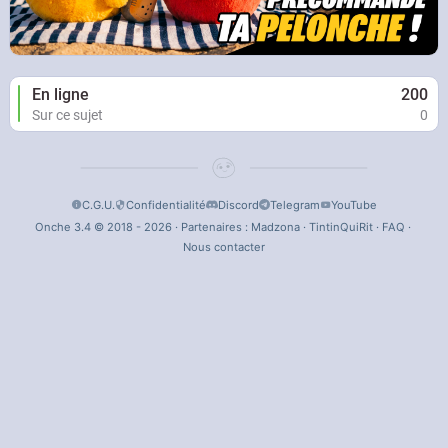
En ligne
200
Sur ce sujet
0
C.G.U.
Confidentialité
Discord
Telegram
YouTube
Onche 3.4 © 2018 - 2026 · Partenaires :
Madzona
·
TintinQuiRit
·
FAQ
·
Nous contacter