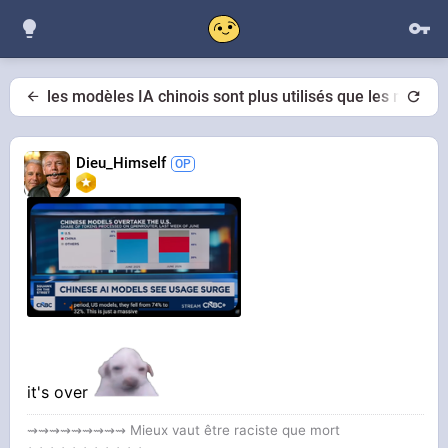
les modèles IA chinois sont plus utilisés que les modèl
Dieu_Himself
it's over
⇝⇝⇝⇝⇝⇝⇝⇝⇝ Mieux vaut être raciste que mort