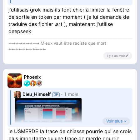
j'utilisais grok mais ils font chier à limiter la fenêtre
de sortie en token par moment ( je lui demande de
traduire des fichier .srt ), maintenant j'utilise
deepseek
⇝⇝⇝⇝⇝⇝⇝⇝⇝ Mieux vaut être raciste que mort
⇜⇜⇜⇜⇜⇜⇜⇜⇜⇜⇜
il y a un mois
Phoenix
Dieu_Himself
1 mois
Voir plus
le USMERDE la trace de chiasse pourrie qui se crois
plus importante qu'une trace de merde pourrie