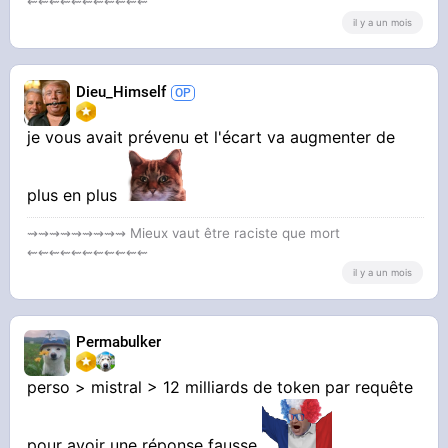
⇜⇜⇜⇜⇜⇜⇜⇜⇜⇜⇜
il y a un mois
Dieu_Himself
je vous avait prévenu et l'écart va augmenter de
plus en plus
⇝⇝⇝⇝⇝⇝⇝⇝⇝ Mieux vaut être raciste que mort
⇜⇜⇜⇜⇜⇜⇜⇜⇜⇜⇜
il y a un mois
Permabulker
perso > mistral > 12 milliards de token par requête
pour avoir une réponse fausse