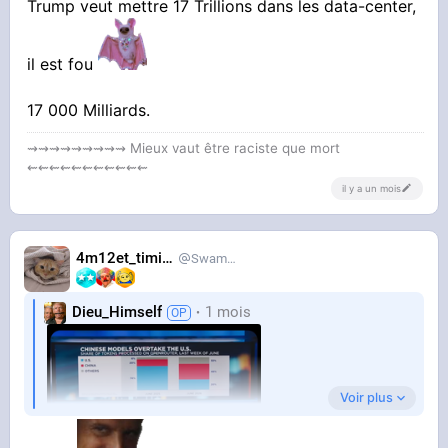
Trump veut mettre 17 Trillions dans les data-center,
il est fou
17 000 Milliards.
⇝⇝⇝⇝⇝⇝⇝⇝⇝ Mieux vaut être raciste que mort
⇜⇜⇜⇜⇜⇜⇜⇜⇜⇜⇜
il y a un mois
4m12et_timide
SwampDrainer
Dieu_Himself
1 mois
Voir plus