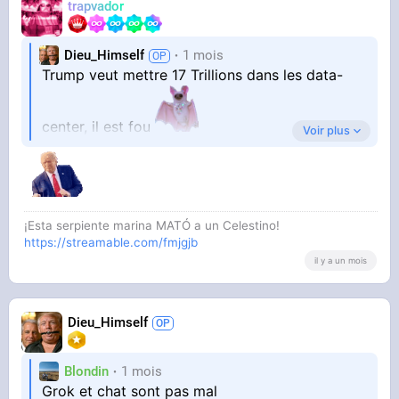
trapvador
Dieu_Himself
1 mois
Trump veut mettre 17 Trillions dans les data-
center, il est fou
Voir plus
17 000 Milliards.
¡Esta serpiente marina MATÓ a un Celestino!
https://streamable.com/fmjgjb
il y a un mois
Dieu_Himself
Blondin
1 mois
Grok et chat sont pas mal