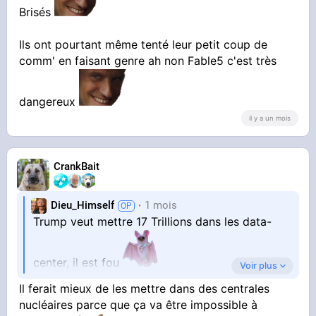
Brisés
Ils ont pourtant même tenté leur petit coup de
it's over
comm' en faisant genre ah non Fable5 c'est très
dangereux
il y a un mois
CrankBait
Dieu_Himself
1 mois
Trump veut mettre 17 Trillions dans les data-
center, il est fou
Voir plus
Il ferait mieux de les mettre dans des centrales
17 000 Milliards.
nucléaires parce que ça va être impossible à