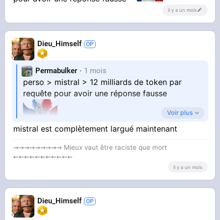
il y a un mois
Dieu_Himself
Permabulker
1 mois
perso > mistral > 12 milliards de token par
requête pour avoir une réponse fausse
Voir plus
mistral est complètement largué maintenant
⇝⇝⇝⇝⇝⇝⇝⇝⇝ Mieux vaut être raciste que mort
⇜⇜⇜⇜⇜⇜⇜⇜⇜⇜⇜
il y a un mois
Dieu_Himself