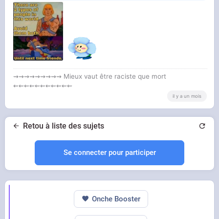
les eurocuckito qui la lèche en bandant tel les
cafards qu'ils sont
⇝⇝⇝⇝⇝⇝⇝⇝⇝ Mieux vaut être raciste que mort
⇜⇜⇜⇜⇜⇜⇜⇜⇜⇜⇜
il y a un mois
Retou à liste des sujets
Se connecter pour participer
Onche Booster