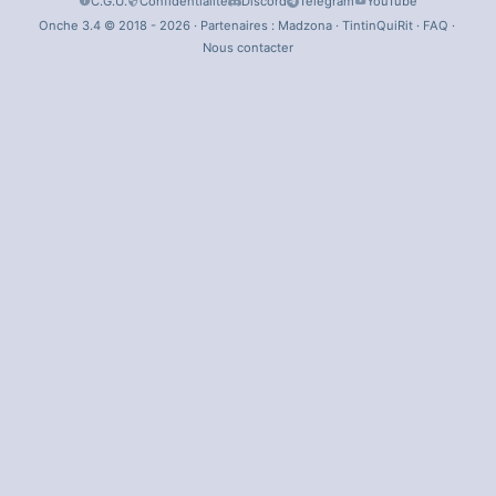
C.G.U.
Confidentialité
Discord
Telegram
YouTube
Onche 3.4 © 2018 - 2026 · Partenaires :
Madzona
·
TintinQuiRit
·
FAQ
·
Nous contacter