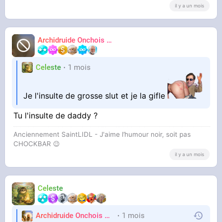
il y a un mois
Archidruide Onchois
🍀️🌩️🐻️
James
Celeste
1 mois
Je l'insulte de grosse slut et je la gifle
Tu l'insulte de daddy ?
Anciennement SaintLIDL - J'aime l’humour noir, soit pas
CHOCKBAR 😉️
il y a un mois
Celeste
Archidruide Onchois
🍀️🌩️🐻️
1 mois
James