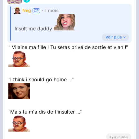
Neg
1 mois
Insult me daddy
Voir plus
" Vilaine ma fille ! Tu seras privé de sortie et vlan !"
Ta réaction
"I think i should go home ..."
"Mais tu m'a dis de t'insulter ..."
il y a un mois