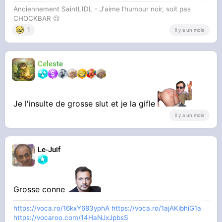
Anciennement SaintLIDL - J'aime l’humour noir, soit pas
CHOCKBAR 😉️
1
il y a un mois
Celeste
Je l'insulte de grosse slut et je la gifle
il y a un mois
Le-Juif
Grosse conne
https://voca.ro/16kxY683yphA
https://voca.ro/1ajAKibhiG1a
https://vocaroo.com/14HaNJxJpbsS