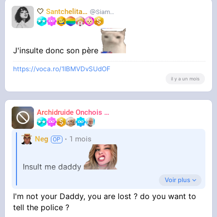
🤍
Santchelita
🤍
Siameuh
J'insulte donc son père
https://voca.ro/1lBMVDvSUdOF
il y a un mois
Archidruide Onchois
🍀️🌩️🐻️
James
Neg
1 mois
Insult me daddy
Voir plus
I'm not your Daddy, you are lost ? do you want to
Ta réaction
tell the police ?