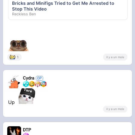
Bricks and Minifigs Tried to Get Me Arrested to
Stop This Video
Reckless Ben
1
il y a un mois
Cydra
Up
il y a un mois
DTP