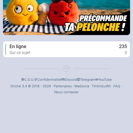
En ligne
235
Sur ce sujet
0
C.G.U.
Confidentialité
Discord
Telegram
YouTube
Onche 3.4 © 2018 - 2026 · Partenaires :
Madzona
·
TintinQuiRit
·
FAQ
·
Nous contacter