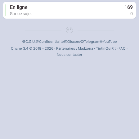
En ligne
169
Sur ce sujet
0
C.G.U.
Confidentialité
Discord
Telegram
YouTube
Onche 3.4 © 2018 - 2026 · Partenaires :
Madzona
·
TintinQuiRit
·
FAQ
·
Nous contacter