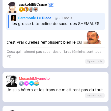
cuckoldBBCsuce
Caramoule Le Diadem
1 mois
Caramoule
les grosse bite peline de sueur des SHEMALES
c'est vrai qu'elles remplissent bien le cul
Ceux qui n'aiment pas sucer des chibres féminins sont tous
PD
il y a un mois
MusashiMiyamoto
Je suis hétéro et les trans ne m'attirent pas du tout
il y a un mois