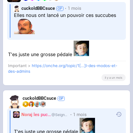
cuckoldBBCsuce
1 mois
Elles nous ont lancé un pouvoir ces succubes
T'es juste une grosse pédale
Important >
https://onche.org/topic/1[...]l-des-modos-et-
des-admins
il y a un mois
cuckoldBBCsuce
Noraj les pucix
1 mois
SeigneurCooler
T'es juste une grosse pédale