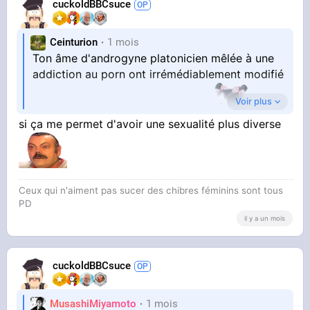
cuckoldBBCsuce
Ceinturion
1 mois
Ton âme d'androgyne platonicien mêlée à une
addiction au porn ont irrémédiablement modifié
Voir plus
ta structure spirituelo-libidineuse
si ça me permet d'avoir une sexualité plus diverse
Ceux qui n'aiment pas sucer des chibres féminins sont tous
PD
il y a un mois
cuckoldBBCsuce
MusashiMiyamoto
1 mois