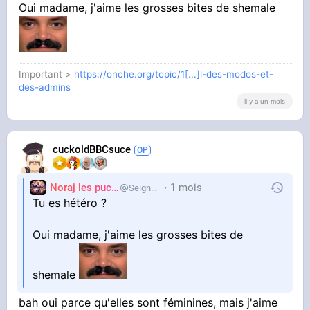
Oui madame, j'aime les grosses bites de shemale
Important >
https://onche.org/topic/1[...]l-des-modos-et-
des-admins
il y a un mois
cuckoldBBCsuce
Noraj les pucix
1 mois
SeigneurCooler
Tu es hétéro ?
Oui madame, j'aime les grosses bites de
shemale
bah oui parce qu'elles sont féminines, mais j'aime