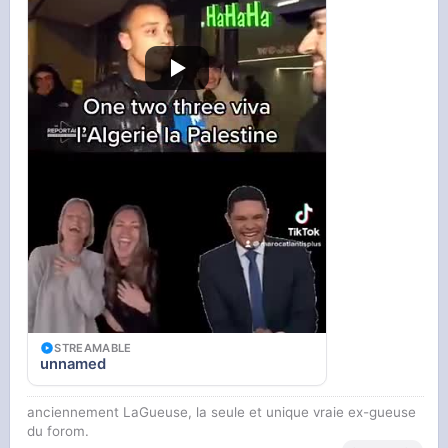
STREAMABLE
unnamed
anciennement LaGueuse, la seule et unique vraie ex-gueuse
du forom.