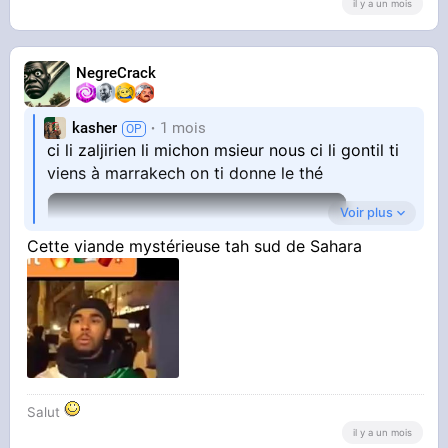
il y a un mois
NegreCrack
kasher
1 mois
ci li zaljirien li michon msieur nous ci li gontil ti
viens à marrakech on ti donne le thé
Voir plus
Cette viande mystérieuse tah sud de Sahara
Salut
il y a un mois