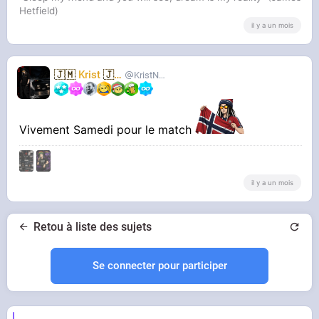
Hetfield)
il y a un mois
🇯🇲
Krist
🇯🇲
KristNovoselic
Vivement Samedi pour le match
il y a un mois
Retou à liste des sujets
Se connecter pour participer