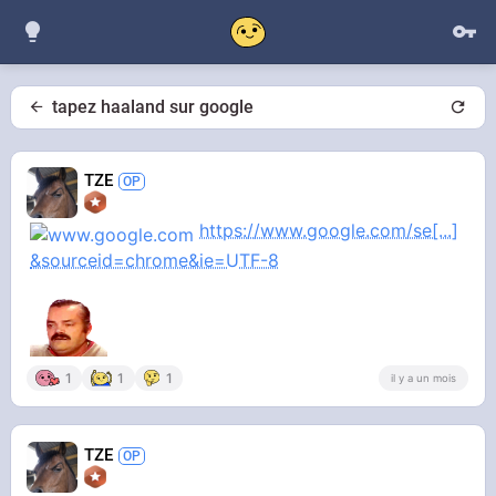
tapez haaland sur google
TZE
https://www.google.com/se[...]
&sourceid=chrome&ie=UTF-8
1
1
1
il y a un mois
TZE