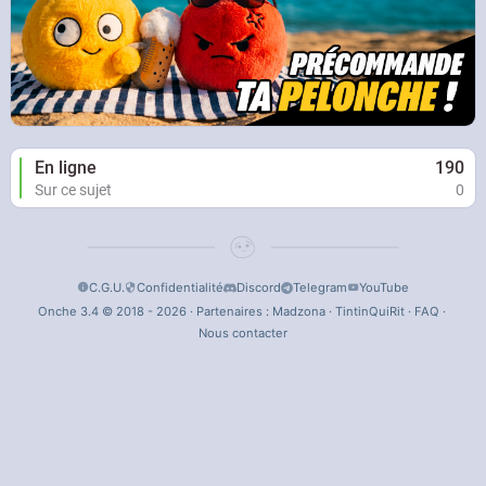
En ligne
190
Sur ce sujet
0
C.G.U.
Confidentialité
Discord
Telegram
YouTube
Onche 3.4 © 2018 - 2026 · Partenaires :
Madzona
·
TintinQuiRit
·
FAQ
·
Nous contacter