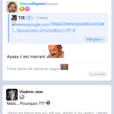
SilenceDhamer
granini
TZE
1 mois
https://www.google.com/se
[...]&sourceid=chrome&ie=UTF-8
Voir plus
Ayaaa c'est marrant
Petite photo de classe en segpa
il y a un mois
Vladimir-Jean
Mais... Pourquoi ???
"Sleep my friend and you will see, dream is my reality" (James