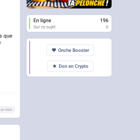
En ligne
196
Sur ce sujet
0
es que
r
Onche Booster
Don en Crypto
 a un mois