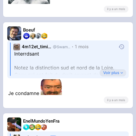
il y a un mois
Boeuf
4m12et_timide
1 mois
SwampDrainer
Interrdsant
Notez la distinction sud et nord de la Loire.
Voir plus
Ceux qui ont fait du droit sauront de quoi je
parle
Je condamne
il y a un mois
EnelMundoYenFra