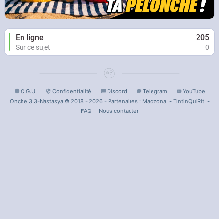
En ligne
205
Sur ce sujet
0
C.G.U.
Confidentialité
Discord
Telegram
YouTube
Onche 3.3-Nastasya © 2018 - 2026 - Partenaires :
Madzona
-
TintinQuiRit
-
FAQ
-
Nous contacter