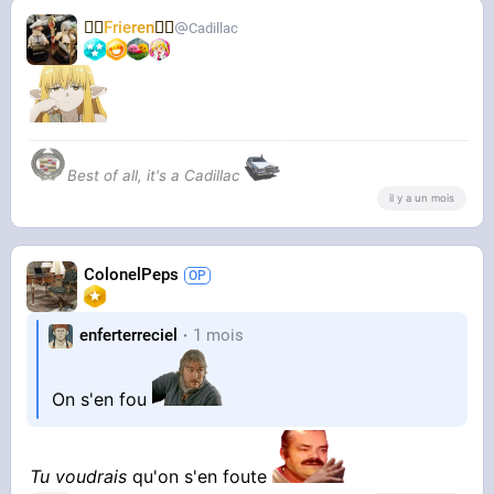
🧝‍♀️
Frieren
🧝‍♀️
Cadillac
Best of all, it's a Cadillac
il y a un mois
ColonelPeps
enferterreciel
1 mois
On s'en fou
Tu voudrais
qu'on s'en foute