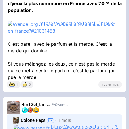
d'yeux la plus commune en France avec 70 % de la
population
."
https://avenoel.org/topic[...]breux-
en-france?#21031458
C'est pareil avec le parfum et la merde. C'est la
merde qui domine.
Si vous mélangez les deux, ce n'est pas la merde
qui se met à sentir le parfum, c'est le parfum qui
pue la merde.
1
2
il y a un mois
4m12et_timide
SwampDrainer
ColonelPeps
1 mois
https://www.persee.fr/doc[...]3