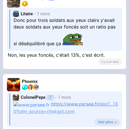
https://avenoel.org/topic[...]breu
Litaire
1 mois
x-en-france?#21031458
Donc pour trois soldats aux yeux clairs y'avait
deux soldats aux yeux foncés soit un ratio pas
C'est pareil avec le parfum et la merde. C'est la
merde qui domine.
si déséquilibré que ça
Si vous mélangez les deux, ce n'est pas la
merde qui se met à sentir le parfum, c'est le
Non, les yeux foncés, c'était 13%, c'est écrit.
parfum qui pue la merde.
il y a un mois
Phoenix
ColonelPeps
1 mois
https://www.persee.fr/doc[...]3
0?utm_source=chatgpt.com
Voir plus
Tableau en haut à droite.