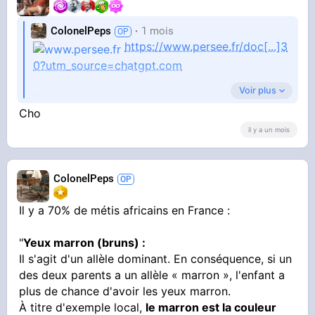
ColonelPeps
1 mois
https://www.persee.fr/doc[...]3
0?utm_source=chatgpt.com
Voir plus
Tableau en haut à droite.
Cho
il y a un mois
ColonelPeps
Il y a 70% de métis africains en France :
"
Yeux marron (bruns) :
Il s'agit d'un allèle dominant. En conséquence, si un
des deux parents a un allèle « marron », l'enfant a
plus de chance d'avoir les yeux marron.
À titre d'exemple local,
le marron est la couleur