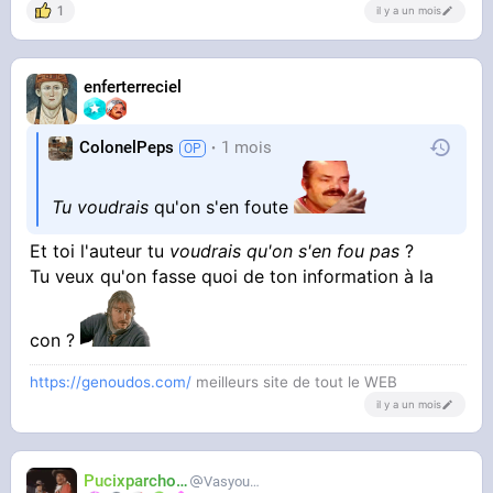
1
il y a un mois
enferterreciel
ColonelPeps
1 mois
Tu voudrais
qu'on s'en foute
Et toi l'auteur tu
voudrais qu'on s'en fou pas
?
Tu veux qu'on fasse quoi de ton information à la
con ?
https://genoudos.com/
meilleurs site de tout le WEB
il y a un mois
Pucixparchoix
Vasyouioui_