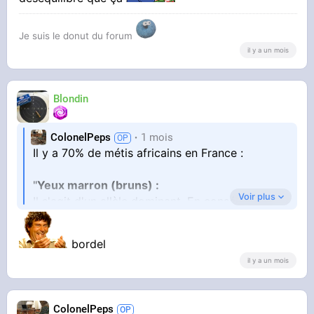
Je suis le donut du forum
il y a un mois
Blondin
ColonelPeps
1 mois
Il y a 70% de métis africains en France :
"
Yeux marron (bruns) :
Voir plus
Il s'agit d'un allèle dominant. En conséquence,
si un des deux parents a un allèle « marron »,
l'enfant a plus de chance d'avoir les yeux
bordel
marron.
il y a un mois
À titre d'exemple local,
le marron est la
couleur d'yeux la plus commune en France
avec 70 % de la population
."
ColonelPeps