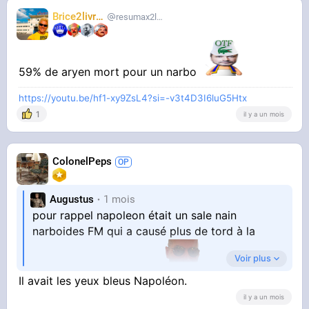
Brice2livres
resumax2livres
59% de aryen mort pour un narbo
https://youtu.be/hf1-xy9ZsL4?si=-v3t4D3I6luG5Htx
1
il y a un mois
ColonelPeps
Augustus
1 mois
pour rappel napoleon était un sale nain
narboides FM qui a causé plus de tord à la
Voir plus
France qu'autre choses
Il avait les yeux bleus Napoléon.
il y a un mois