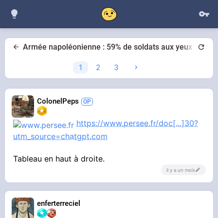
Armée napoléonienne : 59% de soldats aux yeux clairs
1
2
3
ColonelPeps
https://www.persee.fr/doc[...]30?
utm_source=chatgpt.com
Tableau en haut à droite.
il y a un mois
enferterreciel