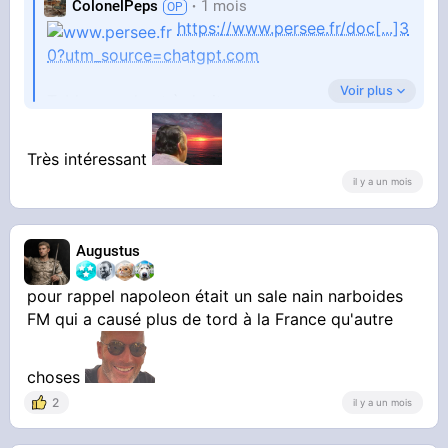
ColonelPeps
1 mois
https://www.persee.fr/doc[...]3
0?utm_source=chatgpt.com
Voir plus
Tableau en haut à droite.
Très intéressant
il y a un mois
Augustus
pour rappel napoleon était un sale nain narboides
FM qui a causé plus de tord à la France qu'autre
choses
2
il y a un mois