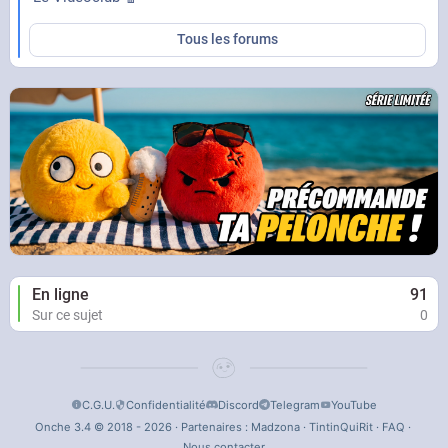
Tous les forums
En ligne
91
Sur ce sujet
0
C.G.U.
Confidentialité
Discord
Telegram
YouTube
Onche 3.4 © 2018 - 2026 · Partenaires :
Madzona
·
TintinQuiRit
·
FAQ
·
Nous contacter