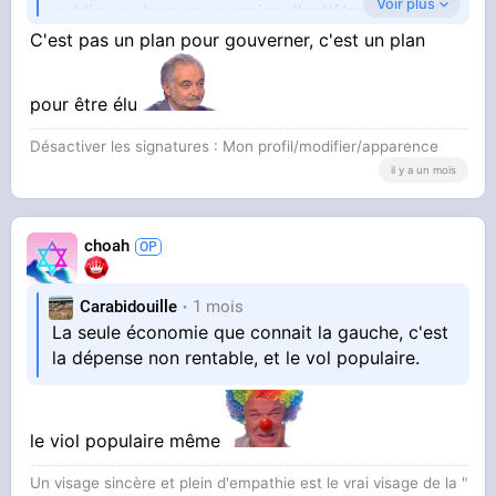
Voir plus
publiques, beaucoup moins d'actif/retraité et
parmi les actifs beaucoup moins d'heures
C'est pas un plan pour gouverner, c'est un plan
prestées. Un suicide quoi. Même un patient en
HP joueur de casino bipolaire en plein épisode
pour être élu
maniaque a des plans financiers moins
Désactiver les signatures : Mon profil/modifier/apparence
il y a un mois
suicidaire que LFI
choah
Carabidouille
1 mois
La seule économie que connait la gauche, c'est
la dépense non rentable, et le vol populaire.
le viol populaire même
Un visage sincère et plein d'empathie est le vrai visage de la "