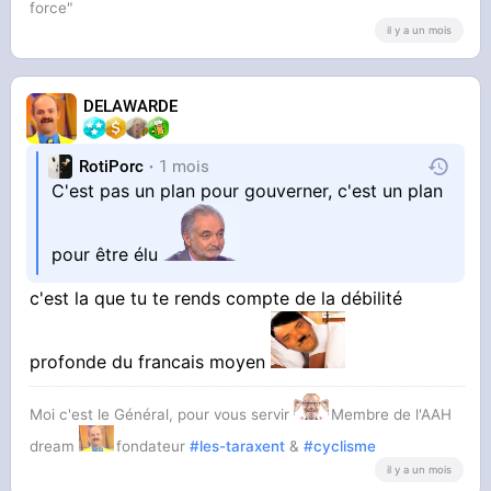
force"
il y a un mois
DELAWARDE
RotiPorc
1 mois
C'est pas un plan pour gouverner, c'est un plan
pour être élu
c'est la que tu te rends compte de la débilité
profonde du francais moyen
Moi c'est le Général, pour vous servir
Membre de l'AAH
dream
fondateur
#les-taraxent
&
#cyclisme
il y a un mois