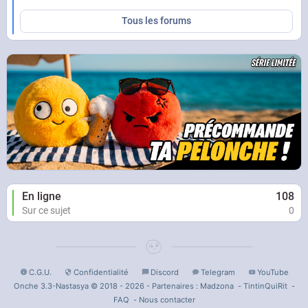
Tous les forums
En ligne
108
Sur ce sujet
0
C.G.U.
Confidentialité
Discord
Telegram
YouTube
Onche 3.3-Nastasya © 2018 - 2026 - Partenaires :
Madzona
-
TintinQuiRit
-
FAQ
-
Nous contacter