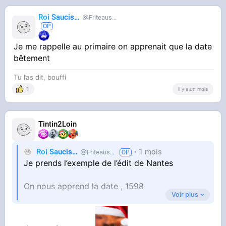
Roi Saucisse
Friteausucre
Je me rappelle au primaire on apprenait que la date
bêtement
Tu l’as dit, bouffi
1
il y a un mois
Tintin2Loin
Roi Saucisse
1 mois
Friteausucre
Je prends l’exemple de l’édit de Nantes
On nous apprend la date , 1598
Voir plus
Mais on nous fait apprendre la date bêtement,
sans même nous expliquer ce que c’est,