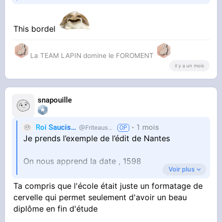
This bordel
La TEAM LAPIN domine le FOROMENT
il y a un mois
snapouille
Roi Saucisse
1 mois
Friteausucre
Je prends l’exemple de l’édit de Nantes
On nous apprend la date , 1598
Voir plus
Mais on nous fait apprendre la date bêtement,
Ta compris que l'école était juste un formatage de
sans même nous expliquer ce que c’est,
cervelle qui permet seulement d'avoir un beau
pourquoi ça a été fait et ce que ça a entraîné
diplôme en fin d'étude
après