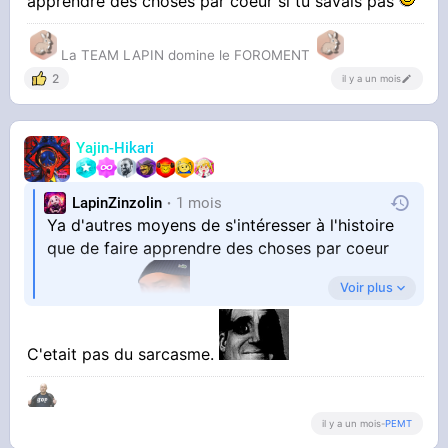
apprendre des choses par coeur si tu savais pas
La TEAM LAPIN domine le FOROMENT
2
il y a un mois
Yajin-Hikari
LapinZinzolin
1 mois
Ya d'autres moyens de s'intéresser à l'histoire
que de faire apprendre des choses par coeur
Voir plus
aux gamins
Parce-que les gens comme moi qui ne savent
pas retenir du par cœur se retrouvent à rien
C'etait pas du sarcasme.
connaître
Ça marche pas pour tout le monde de faire
il y a un mois
-
PEMT
apprendre des choses par coeur si tu savais