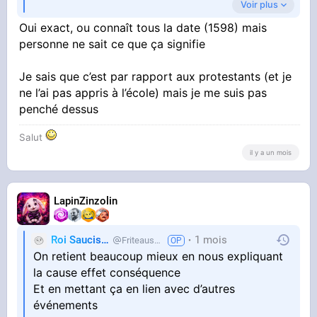
Voir plus
Mais on nous fait apprendre la date bêtement,
Oui exact, ou connaît tous la date (1598) mais
sans même nous expliquer ce que c’est,
personne ne sait ce que ça signifie
pourquoi ça a été fait et ce que ça a entraîné
après
Je sais que c’est par rapport aux protestants (et je
ne l’ai pas appris à l’école) mais je me suis pas
penché dessus
Salut
il y a un mois
LapinZinzolin
Roi Saucisse
1 mois
Friteausucre
On retient beaucoup mieux en nous expliquant
la cause effet conséquence
Et en mettant ça en lien avec d’autres
événements