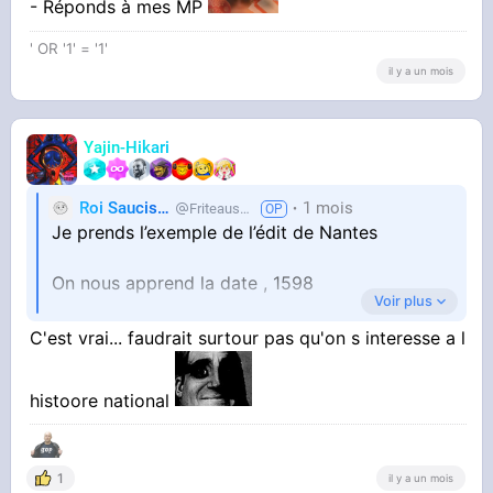
- Réponds à mes MP
pourquoi ça a été fait et ce que ça a entraîné
après
' OR '1' = '1'
il y a un mois
Yajin-Hikari
Roi Saucisse
1 mois
Friteausucre
Je prends l’exemple de l’édit de Nantes
On nous apprend la date , 1598
Voir plus
Mais on nous fait apprendre la date bêtement,
C'est vrai... faudrait surtour pas qu'on s interesse a l
sans même nous expliquer ce que c’est,
pourquoi ça a été fait et ce que ça a entraîné
histoore national
après
1
il y a un mois