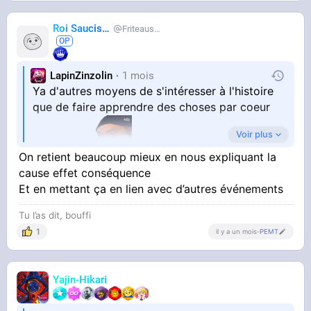
pas
Roi Saucisse
Friteausucre
LapinZinzolin
1 mois
Ya d'autres moyens de s'intéresser à l'histoire
que de faire apprendre des choses par coeur
Voir plus
aux gamins
On retient beaucoup mieux en nous expliquant la
Parce-que les gens comme moi qui ne savent
cause effet conséquence
pas retenir du par cœur se retrouvent à rien
Et en mettant ça en lien avec d’autres événements
connaître
Tu l’as dit, bouffi
Ça marche pas pour tout le monde de faire
1
il y a un mois
-
PEMT
apprendre des choses par coeur si tu savais
pas
Yajin-Hikari