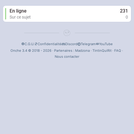
En ligne
231
Sur ce sujet
0
C.G.U.
Confidentialité
Discord
Telegram
YouTube
Onche 3.4 © 2018 - 2026 · Partenaires :
Madzona
·
TintinQuiRit
·
FAQ
·
Nous contacter