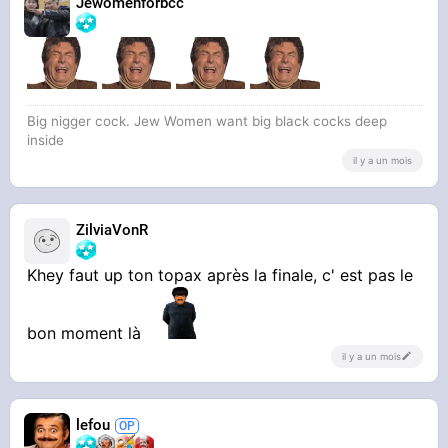
Jewomenforbcc
Big nigger cock. Jew Women want big black cocks deep
inside
il y a un mois
ZilviaVonR
Khey faut up ton topax après la finale, c' est pas le
bon moment là
il y a un mois
lefou