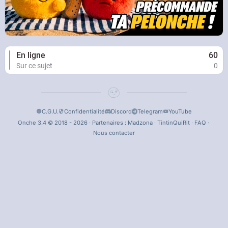
En ligne
60
Sur ce sujet
0
C.G.U.
Confidentialité
Discord
Telegram
YouTube
Onche 3.4 © 2018 - 2026 · Partenaires :
Madzona
·
TintinQuiRit
·
FAQ
·
Nous contacter