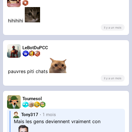
hihihihi
il y a un mois
LeBotDuPCC
pauvres piti chats
il y a un mois
Tournesol
Tony317
1 mois
Mais les gens deviennent vraiment con