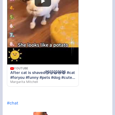
YOUTUBE
After cat is shaved😼😽🙀😿😾 #cat
#foryou #funny #pets #dog #cute
Margarita Mitchell
#fyp #top
#chat