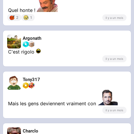
Quel honte !
2
1
il y a un mois
Argonath
C'est rigolo
il y a un mois
Tony317
Mais les gens deviennent vraiment con
il y a un mois
Charclo