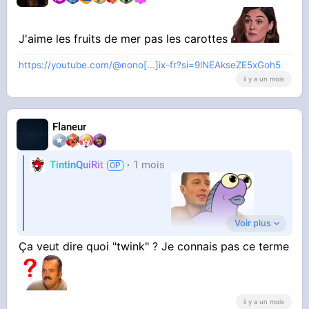
J'aime les fruits de mer pas les carottes
https://youtube.com/@nono[...]ix-fr?si=9lNEAkseZE5xGoh5
il y a un mois
Flaneur
TintinQuiRit
1 mois
Voir plus
Ça veut dire quoi "twink" ? Je connais pas ce terme
Elle a intérêt à être bonne
il y a un mois