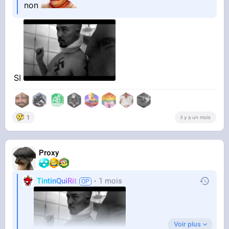
non
SI
1
il y a un mois
Proxy
TintinQuiRit
1 mois
Voir plus