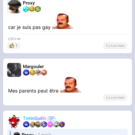
Proxy
car je suis pas gay
ctrl+w
1
il y a un mois
Margouler
Mes parents peut être
il y a un mois
TintinQuiRit