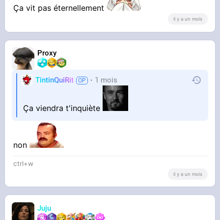
Ça vit pas éternellement
il y a un mois
Proxy
TintinQuiRit
1 mois
Ça viendra t'inquiète
non
ctrl+w
il y a un mois
Juju