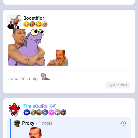
Boostiflor
actualités chips
il y a un mois
TintinQuiRit
Proxy
1 mois