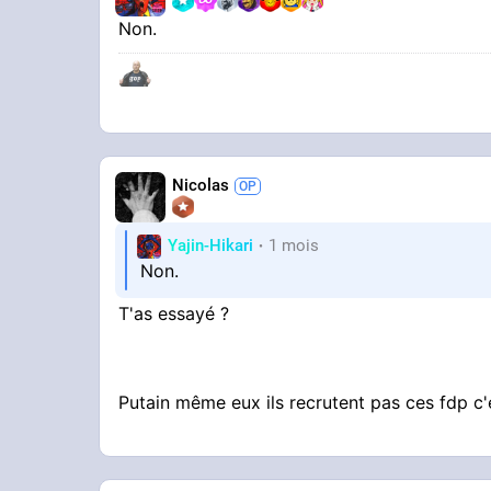
Non.
Nicolas
Yajin-Hikari
1 mois
Non.
T'as essayé ?
Putain même eux ils recrutent pas ces fdp c