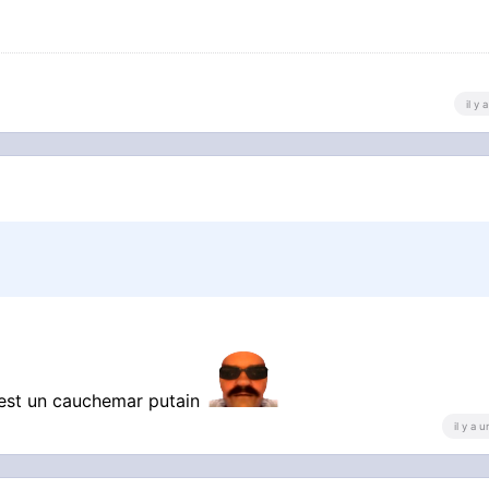
il y
'est un cauchemar putain
il y a 