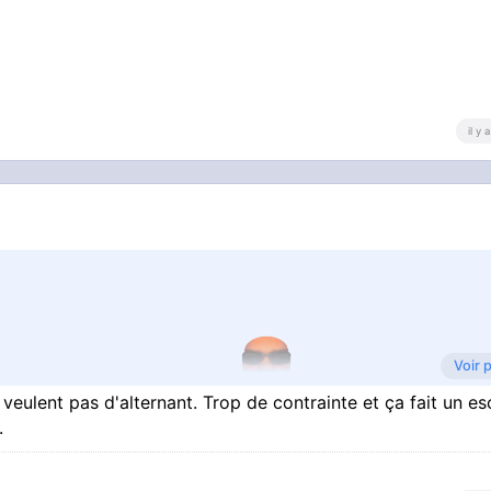
il y
Voir 
p c'est un cauchemar putain
s veulent pas d'alternant. Trop de contrainte et ça fait un es
.