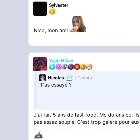
Sylvester
Nico, mon ami
Yajin-Hikari
Nicolas
1 mois
T'as essayé ?
Putain même eux ils recrutent pas ces fd
J'ai fait 5 ans de fast food. Mc do ans co. Il
pas assez souple. C'est trop galère pour eux