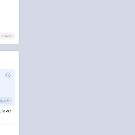
 a un mois
plus
clave