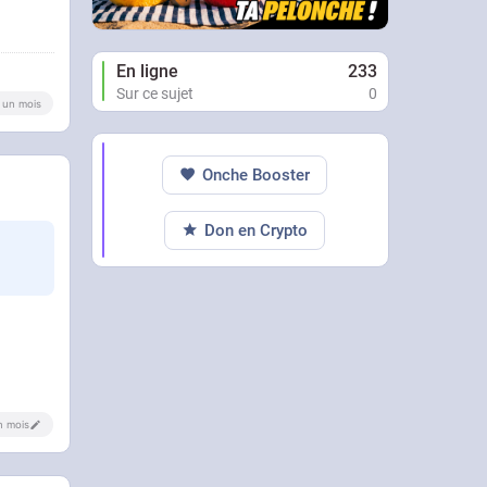
En ligne
233
Sur ce sujet
0
 a un mois
Onche Booster
Don en Crypto
un mois