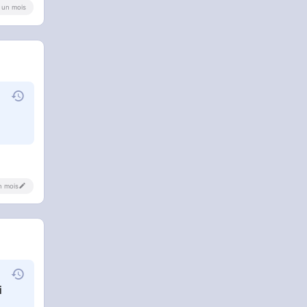
 a un mois
un mois
i