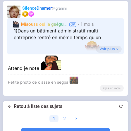
SilenceDhamer
granini
Miaouss oui la guéguérre
1 mois
TF6
1)Dans un bâtiment administratif multi
entreprise rentré en même temps qu'un
Voir plus
employé qui passe son badge
2) attendre au tout dernier étage où dans un
Attend je note
coin isolé que tout le monde quitte le bâtiment
Petite photo de classe en segpa
il y a un mois
3) sortir son sac de couchage.
Retou à liste des sujets
Dans les bureaux avec toilettes extérieur en
acces libre ça fait aussi un point d'eau pour se
1
2