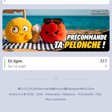
En ligne
217
Sur ce sujet
0
C.G.U.
Confidentialité
Discord
Telegram
YouTube
Onche 3.4 © 2018 - 2026 · Partenaires :
Madzona
·
TintinQuiRit
·
FAQ
·
Nous contacter