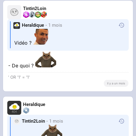
Tintin2Loin
Heraldique
1 mois
Vidéo ?
- De quoi ?
' OR '1' = '1'
il y a un mois
Heraldique
Tintin2Loin
1 mois