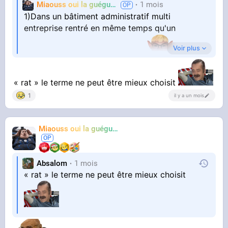
Miaouss oui la guéguérre
1 mois
TF6
1)Dans un bâtiment administratif multi
laver
entreprise rentré en même temps qu'un
Voir plus
employé qui passe son badge
Malynx le lynx
2) attendre au tout dernier étage où dans un
« rat » le terme ne peut être mieux choisit
coin isolé que tout le monde quitte le bâtiment
1
il y a un mois
Miaouss oui la guéguérre
TF6
3) sortir son sac de couchage.
Dans les bureaux avec toilettes extérieur en
Absalom
1 mois
acces libre ça fait aussi un point d'eau pour se
« rat » le terme ne peut être mieux choisit
laver