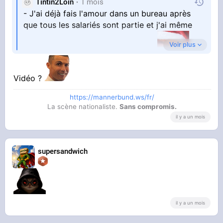
Tintin2Loin
1 mois
- J'ai déjà fais l'amour dans un bureau après
que tous les salariés sont partie et j'ai même
Voir plus
mangé regarder la télé jusqu'à 22h
Vidéo ?
https://mannerbund.ws/fr/
La scène nationaliste.
Sans compromis.
il y a un mois
supersandwich
il y a un mois