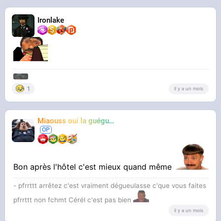
Ironlake
1
il y a un mois
Miaouss oui la guéguérre
TF6
Bon après l'hôtel c'est mieux quand même
- pfrrttt arrêtez c'est vraiment dégueulasse c'que vous faites
pfrrttt non fchmt Cérél c'est pas bien
il y a un mois