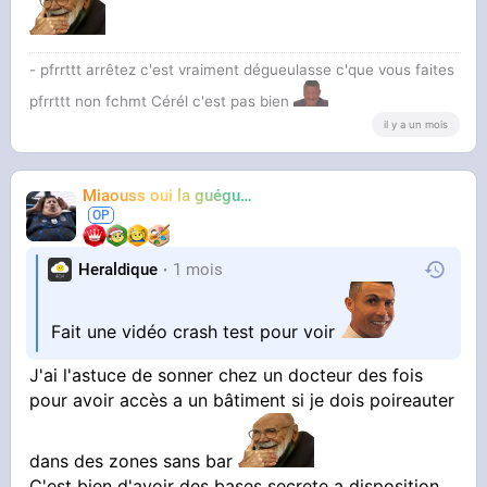
Malynx le lynx
- pfrrttt arrêtez c'est vraiment dégueulasse c'que vous faites
pfrrttt non fchmt Cérél c'est pas bien
il y a un mois
Miaouss oui la guéguérre
TF6
Heraldique
1 mois
Fait une vidéo crash test pour voir
J'ai l'astuce de sonner chez un docteur des fois
pour avoir accès a un bâtiment si je dois poireauter
dans des zones sans bar
C'est bien d'avoir des bases secrete a disposition