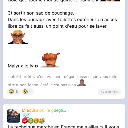
3) sortir son sac de couchage.
Dans les bureaux avec toilettes extérieur en acces
libre ça fait aussi un point d'eau pour se laver
Malynx le lynx
- pfrrttt arrêtez c'est vraiment dégueulasse c'que vous faites
pfrrttt non fchmt Cérél c'est pas bien
8
1
il y a un mois
Miaouss oui la guéguérre
TF6
La technique marche en France mais ailleurs il vous