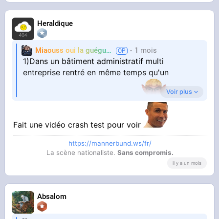
Heraldique
Miaouss oui la guéguérre
1 mois
TF6
1)Dans un bâtiment administratif multi
entreprise rentré en même temps qu'un
Voir plus
employé qui passe son badge
2) attendre au tout dernier étage où dans un
Fait une vidéo crash test pour voir
coin isolé que tout le monde quitte le bâtiment
https://mannerbund.ws/fr/
La scène nationaliste.
Sans compromis.
il y a un mois
3) sortir son sac de couchage.
Dans les bureaux avec toilettes extérieur en
Absalom
acces libre ça fait aussi un point d'eau pour se