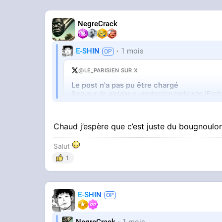
NegreCrack
E-SHIN
1 mois
@LE_PARISIEN SUR X
Le post n'a pas pu être chargé
Bloqueur de pistage ou protection renforcée (Firef
Ouvrir sur X
↗
Chaud j’espère que c’est juste du bougnoulon
Salut
1
E-SHIN
Circulez rien de suspect
NegreCrack
1 mois