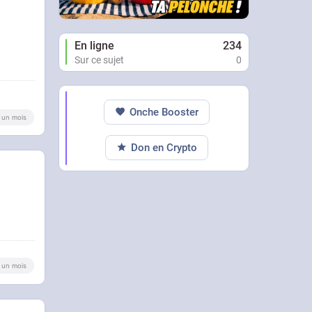
En ligne
234
Sur ce sujet
0
Onche Booster
 a un mois
Don en Crypto
 a un mois