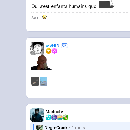
Oui s’est enfants humains quoi
Salut
E-SHIN
Marloute
NegreCrack
1 mois