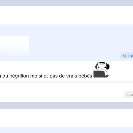
Voir 
ox).
 ou négrillon moisi et pas de vrais bébés
il y