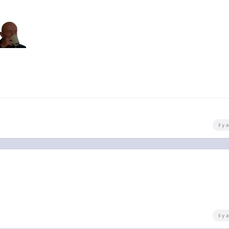
il y
il y