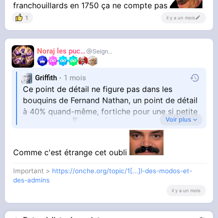
franchouillards en 1750 ça ne compte pas
1
il y a un mois
Noraj les pucix
SeigneurCooler
Griffith
1 mois
Ce point de détail ne figure pas dans les
bouquins de Fernand Nathan, un point de détail
à 40% quand-même, fortiche pour une si petite
Voir plus
communauté
Comme c'est étrange cet oubli
La traite des blanches n'ont plus n'y est pas,
Important >
https://onche.org/topic/1[...]l-des-modos-et-
des-admins
dans l'édition de 2027 peut-être ?
il y a un mois