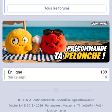
Tous les forums
En ligne
189
Sur ce sujet
0
C.G.U.
Confidentialité
Discord
Telegram
YouTube
Onche 3.4 © 2018 - 2026 · Partenaires :
Madzona
·
TintinQuiRit
·
FAQ
·
Nous contacter