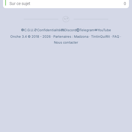
Sur ce sujet
0
C.G.U.
Confidentialité
Discord
Telegram
YouTube
Onche 3.4 © 2018 - 2026 · Partenaires :
Madzona
·
TintinQuiRit
·
FAQ
·
Nous contacter