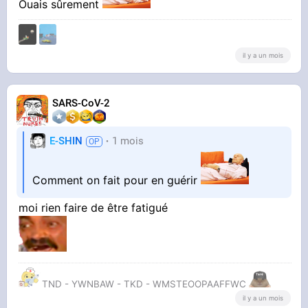
Ouais sûrement
il y a un mois
SARS-CoV-2
E-SHIN
1 mois
Comment on fait pour en guérir
moi rien faire de être fatigué
TND - YWNBAW - TKD - WMSTEOOPAAFFWC
il y a un mois