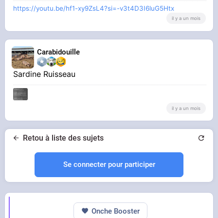
https://youtu.be/hf1-xy9ZsL4?si=-v3t4D3I6luG5Htx
il y a un mois
Carabidouille
Sardine Ruisseau
il y a un mois
Retou à liste des sujets
Se connecter pour participer
Onche Booster