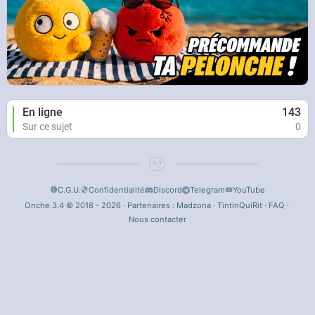
En ligne
143
Sur ce sujet
0
C.G.U.
Confidentialité
Discord
Telegram
YouTube
Onche 3.4 © 2018 - 2026 · Partenaires :
Madzona
·
TintinQuiRit
·
FAQ
·
Nous contacter