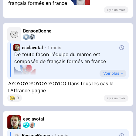
français formés en france
il y a un mois
BensonBoone
esclavotaf
1 mois
De toute façon l'équipe du maroc est
composée de français formés en france
Voir plus
AYOYOYOYOYOYOYOYOO Dans tous les cas la
l'Affrance gagne
3
il y a un mois
esclavotaf
BensonBoone
1 mois