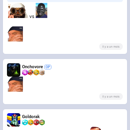
vs
il y a un mois
Onchovore
il y a un mois
Goldorak