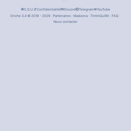
C.G.U.
Confidentialité
Discord
Telegram
YouTube
Onche 3.4 © 2018 - 2026 · Partenaires :
Madzona
·
TintinQuiRit
·
FAQ
·
Nous contacter