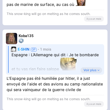
Tous sauf les pays latins
pas de marine de surface, au cas où
This snow-king will go on melting as he comes south.
il y a un mois
Koba135
E-SHIN
1 mois
Espagne : L’Allemagne qui dit : Je te bombarde
et tu vas rien faire salope
Voir plus
L'Espagne pas été humiliée par hitler, il a just
Italie : Hitler traité privé Mussolini de pantin,
envoyé de l'aide et des avions au camp nationaliste
c’était un putain de ventriloque qui obéissait
qui sera vainqueur de la guerre civile de
This snow-king will go on melting as he comes south.
sans broncher à son maître
il y a un mois