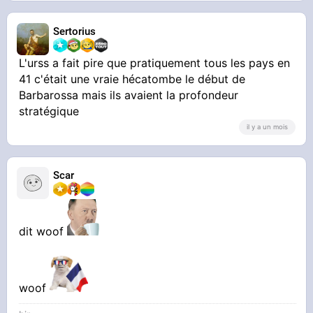
La France : 5 semaines + envoyons nos enfants
Sertorius
travailler pour lui
L'urss a fait pire que pratiquement tous les pays en
On en parle ou pas ? Aucun pays latin n’a pu
41 c'était une vraie hécatombe le début de
Barbarossa mais ils avaient la profondeur
stratégique
préserver un minimum d’honneur
il y a un mois
Scar
dit woof
woof