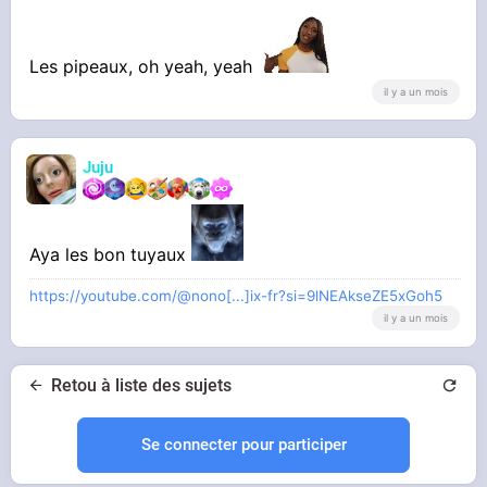
Les pipeaux, oh yeah, yeah
il y a un mois
Juju
Aya les bon tuyaux
https://youtube.com/@nono[...]ix-fr?si=9lNEAkseZE5xGoh5
il y a un mois
Retou à liste des sujets
Se connecter pour participer