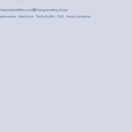
fidentialité
Discord
Telegram
YouTube
artenaires :
Madzona
·
TintinQuiRit
·
FAQ
·
Nous contacter