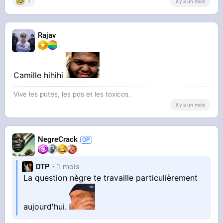
1
il y a un mois
Rajav
Camille hihihi
Vive les putes, les pds et les toxicos.
il y a un mois
NegreCrack
DTP
1 mois
La question nègre te travaille particulièrement
aujourd'hui.