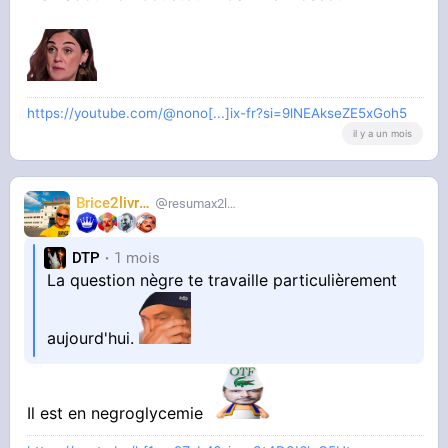
https://youtube.com/@nono[...]ix-fr?si=9lNEAkseZE5xGoh5
il y a un mois
Brice2livres
resumax2livres
DTP
1 mois
La question nègre te travaille particulièrement
aujourd'hui.
Il est en negroglycemie