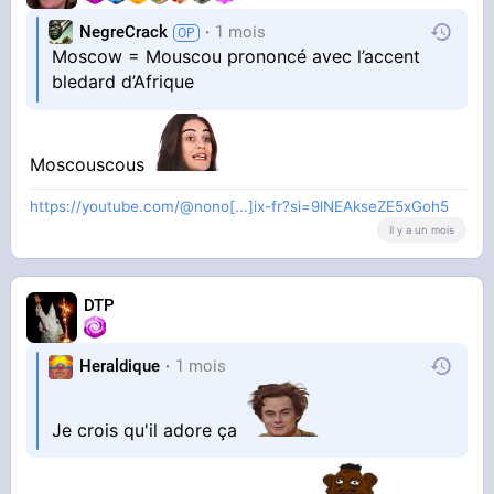
NegreCrack
1 mois
Moscow = Mouscou prononcé avec l’accent
bledard d’Afrique
Moscouscous
https://youtube.com/@nono[...]ix-fr?si=9lNEAkseZE5xGoh5
il y a un mois
DTP
Heraldique
1 mois
Je crois qu'il adore ça