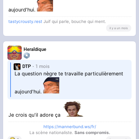
aujourd'hui.
tastycrousty.rest
Juif qui parle, bouche qui ment.
il y a un mois
Heraldique
DTP
1 mois
La question nègre te travaille particulièrement
aujourd'hui.
Je crois qu'il adore ça
https://mannerbund.ws/fr/
La scène nationaliste.
Sans compromis.