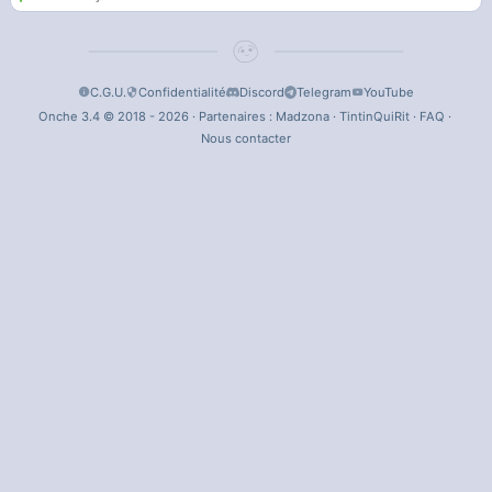
C.G.U.
Confidentialité
Discord
Telegram
YouTube
Onche 3.4 © 2018 - 2026 · Partenaires :
Madzona
·
TintinQuiRit
·
FAQ
·
Nous contacter