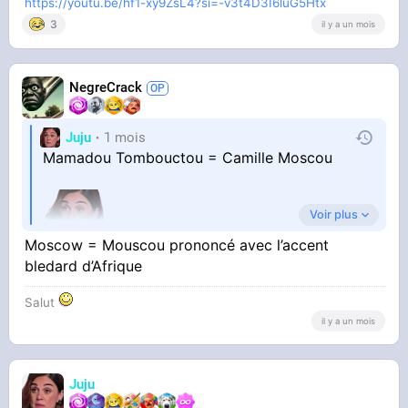
https://youtu.be/hf1-xy9ZsL4?si=-v3t4D3I6luG5Htx
3
il y a un mois
NegreCrack
Juju
1 mois
Mamadou Tombouctou = Camille Moscou
Voir plus
Moscow = Mouscou prononcé avec l’accent
bledard d’Afrique
Salut
il y a un mois
Juju