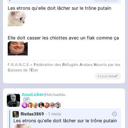
Ouvrir sur X
↗
Les etrons qu'elle doit lâcher sur le trône putain
Elle doit casser les chiottes avec un fiak comme ça
F.R.A.N.C.E.=
F
édération des
R
éfugiés
A
rabes
N
ourris par les
C
aisses de l'
É
tat
il y a un mois
AnusLicker
MichaelMann
Risitas3869
1 mois
Les etrons qu'elle doit lâcher sur le trône putain