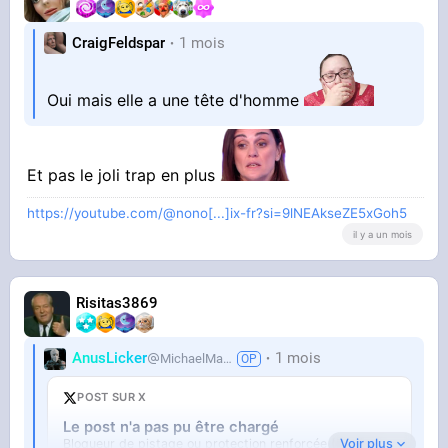
CraigFeldspar
1 mois
Oui mais elle a une tête d'homme
Et pas le joli trap en plus
https://youtube.com/@nono[...]ix-fr?si=9lNEAkseZE5xGoh5
il y a un mois
Risitas3869
AnusLicker
1 mois
MichaelMann
POST SUR X
Le post n'a pas pu être chargé
Voir plus
Bloqueur de pistage ou protection renforcée (Firefox).