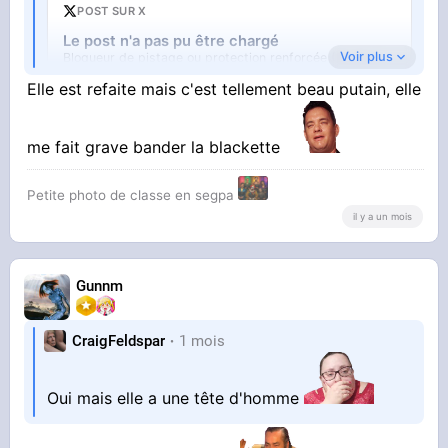
POST SUR X
Le post n'a pas pu être chargé
Voir plus
Bloqueur de pistage ou protection renforcée (Firefox).
Ouvrir sur X
↗
Elle est refaite mais c'est tellement beau putain, elle
me fait grave bander la blackette
Petite photo de classe en segpa
il y a un mois
Gunnm
CraigFeldspar
1 mois
Oui mais elle a une tête d'homme