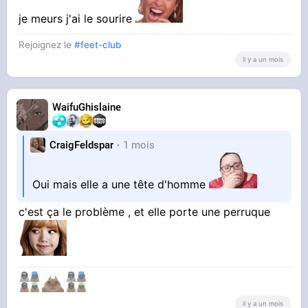
je meurs j'ai le sourire
Rejoignez le
#feet-club
il y a un mois
WaifuGhislaine
CraigFeldspar
1 mois
Oui mais elle a une tête d'homme
c'est ça le problème , et elle porte une perruque
il y a un mois