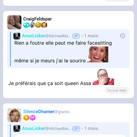
CraigFeldspar
AnusLicker
1 mois
MichaelMann
Rien a foutre elle peut me faire facesitting
même si je meurs j'ai le sourire
Je préférais que ça soit queen Assa
il y a un mois
SilenceDhamer
granini
AnusLicker
1 mois
MichaelMann