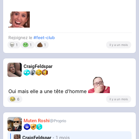
Rejoignez le
#feet-club
1
1
1
il y a un mois
CraigFeldspar
Oui mais elle a une tête d'homme
6
il y a un mois
Muten Roshi
Proprio
CraigFeldspar
1 mois