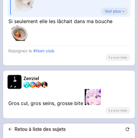
Voir plus
Si seulement elle les lâchait dans ma bouche
Elle doit casser les chiottes avec un fiak
comme ça
Rejoignez le
#feet-club
il y a un mois
Zerrziel
Gros cul, gros seins, grosse bite
il y a un mois
Retou à liste des sujets