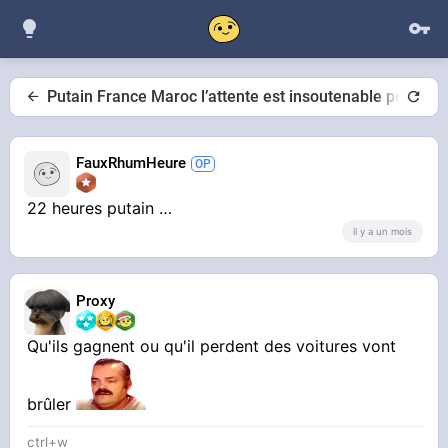
Putain France Maroc l’attente est insoutenable putain
FauxRhumHeure
22 heures putain …
il y a un mois
Proxy
Qu'ils gagnent ou qu'il perdent des voitures vont
brûler
ctrl+w