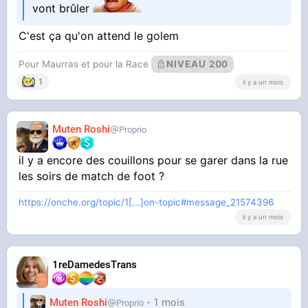
vont brûler
C'est ça qu'on attend le golem
Pour Maurras et pour la Race
NIVEAU 200
1
il y a un mois
Muten Roshi
Proprio
il y a encore des couillons pour se garer dans la rue
les soirs de match de foot ?
https://onche.org/topic/1[...]on-topic#message_21574396
il y a un mois
1reDamedesTrans
Muten Roshi
1 mois
Proprio