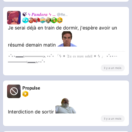
🍃
ϟ 𝑷𝒂𝒏𝒅𝒐𝒓𝒂 ϟ
🍃
RealJackie
Je serai déjà en train de dormir, j'espère avoir un
résumé demain matin
⋆˚⭒⋆▬▬ι═══════ﺤ ⋆⭒˚⋆ 「ϟ ✦ 𝔗𝔲 𝔢𝔰 𝔪𝔬𝔫 𝔰𝔬𝔩𝔢𝔦𝔩 ✦ ϟ 」 ⋆˚⭒⋆--
═══════ι▬▬ﺤ⋆⭒˚⋆
il y a un mois
Propulse
Interdiction de sortir
il y a un mois