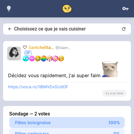
Choisissez ce que je vais cuisiner
🤍
Santchelita
🤍
Siameuh
Décidez vous rapidement, j'ai super faim
https://voca.ro/1lBMVDvSUdOF
il y a un mois
Sondage — 2 votes
Pâtes bolognaise
Pâtes carbonara