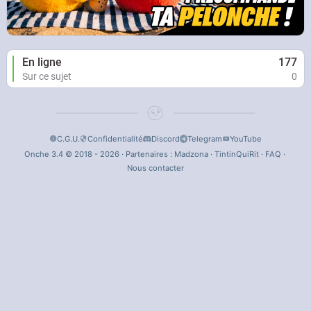
En ligne
177
Sur ce sujet
0
C.G.U.
Confidentialité
Discord
Telegram
YouTube
Onche 3.4 © 2018 - 2026 · Partenaires :
Madzona
·
TintinQuiRit
·
FAQ
·
Nous contacter