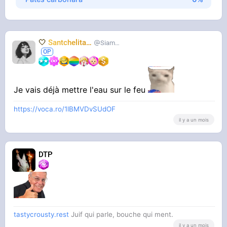
🤍
Santchelita
🤍
Siameuh
Je vais déjà mettre l'eau sur le feu
https://voca.ro/1lBMVDvSUdOF
il y a un mois
DTP
tastycrousty.rest
Juif qui parle, bouche qui ment.
il y a un mois