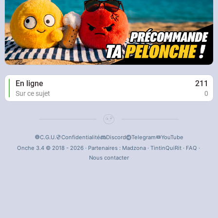
En ligne
211
Sur ce sujet
0
C.G.U.
Confidentialité
Discord
Telegram
YouTube
Onche 3.4 © 2018 - 2026 · Partenaires :
Madzona
·
TintinQuiRit
·
FAQ
·
Nous contacter