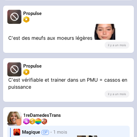
Propulse
C'est des meufs aux moeurs légères
il y a un mois
Propulse
C'est vérifiable et trainer dans un PMU = cassos en
puissance
il y a un mois
1reDamedesTrans
Magique
1 mois