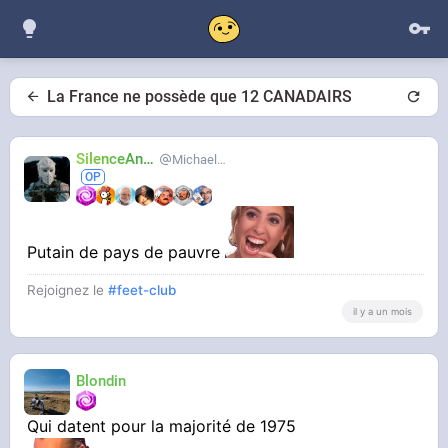
La France ne possède que 12 CANADAIRS
SilenceAnus
MichaelMann
Putain de pays de pauvre
Rejoignez le
#feet-club
il y a un mois
Blondin
Qui datent pour la majorité de 1975