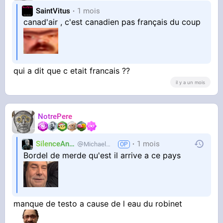
SaintVitus
1 mois
canad'air , c'est canadien pas français du coup
qui a dit que c etait francais ??
il y a un mois
NotrePere
SilenceAnus
1 mois
MichaelMann
Bordel de merde qu'est il arrive a ce pays
manque de testo a cause de l eau du robinet