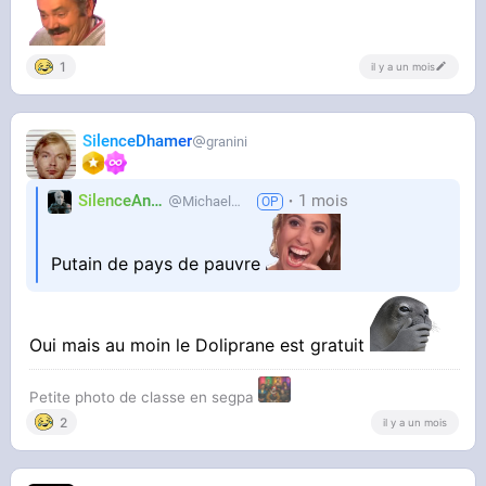
1
il y a un mois
SilenceDhamer
granini
SilenceAnus
1 mois
MichaelMann
Putain de pays de pauvre
Oui mais au moin le Doliprane est gratuit
Petite photo de classe en segpa
2
il y a un mois