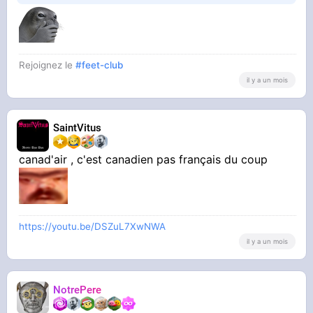
mort
Rejoignez le
#feet-club
il y a un mois
SaintVitus
canad'air , c'est canadien pas français du coup
https://youtu.be/DSZuL7XwNWA
il y a un mois
NotrePere