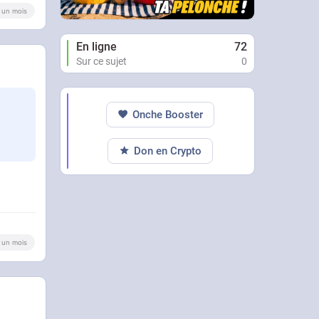
 a un mois
En ligne
72
Sur ce sujet
0
Onche Booster
Don en Crypto
 a un mois