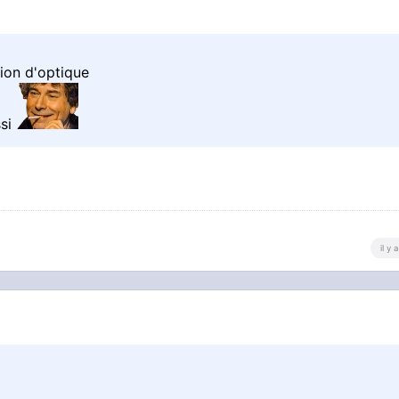
sion d'optique
ssi
il y