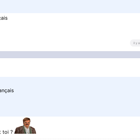
ais
il y
ançais
t toi ?