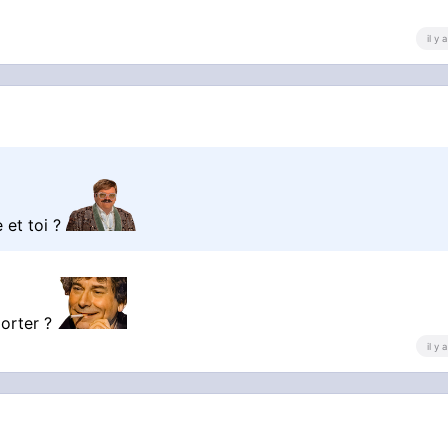
il y
 et toi ?
porter ?
il y