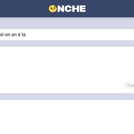
si on an é la
il y