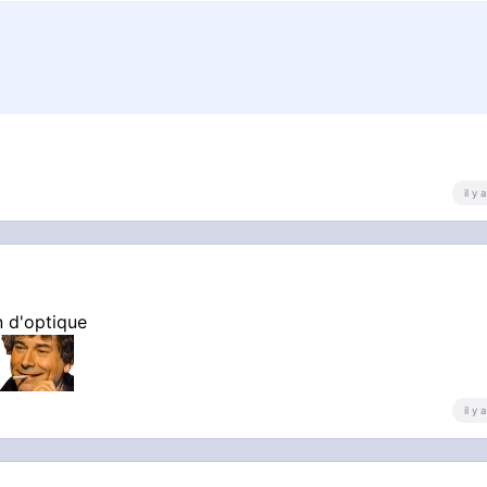
il y
n d'optique
il y