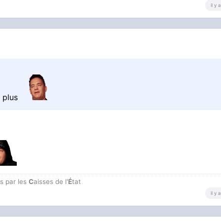
il y
e plus
is par les
C
aisses de l'
É
tat
il y