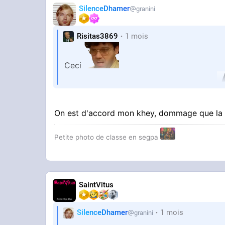
SilenceDhamer
granini
Risitas3869
1 mois
Ceci
Elles sont bonnes ces p'tites bédouines
On est d'accord mon khey, dommage que la 
Petite photo de classe en segpa
SaintVitus
SilenceDhamer
1 mois
granini