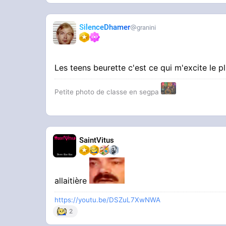
SilenceDhamer
granini
Les teens beurette c'est ce qui m'excite le p
Petite photo de classe en segpa
SaintVitus
allaitière
https://youtu.be/DSZuL7XwNWA
2