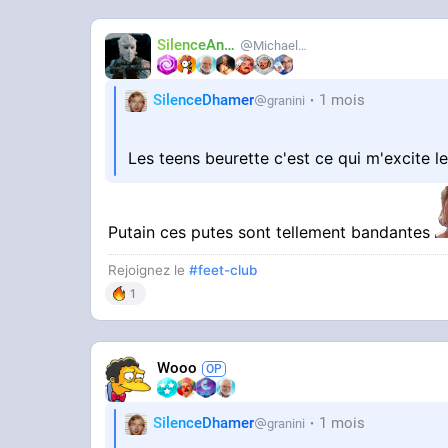
SilenceAnus
MichaelMann
SilenceDhamer
1 mois
granini
Les teens beurette c'est ce qui m'excite l
Putain ces putes sont tellement bandantes
Rejoignez le
#feet-club
1
Wooo
SilenceDhamer
1 mois
granini