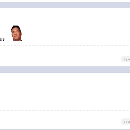
lus
il y
il y