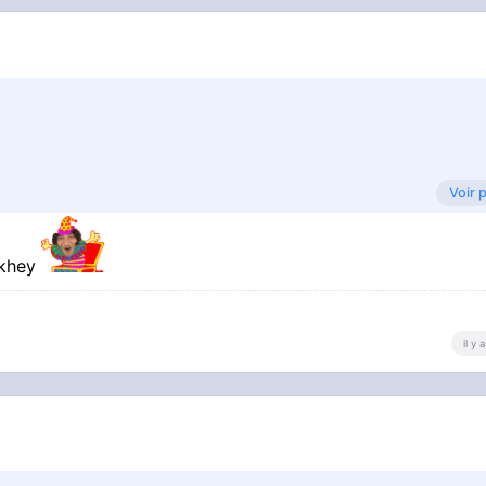
Voir 
 khey
il y