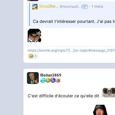
Brice2livres
1 mois
resumax2livres
Ca devrait t'intéresser pourtant. J'ai pas 
https://onche.org/topic/1[...]on-topic#message_215
1
Risitas3869
C'est difficile d'écouter ce qu'elle dit