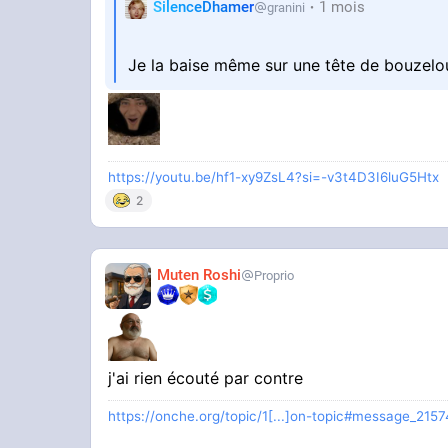
SilenceDhamer
1 mois
granini
Je la baise même sur une tête de bouzel
https://youtu.be/hf1-xy9ZsL4?si=-v3t4D3I6luG5Htx
2
STREAMABLE
unnamed
Muten Roshi
Proprio
j'ai rien écouté par contre
https://onche.org/topic/1[...]on-topic#message_215