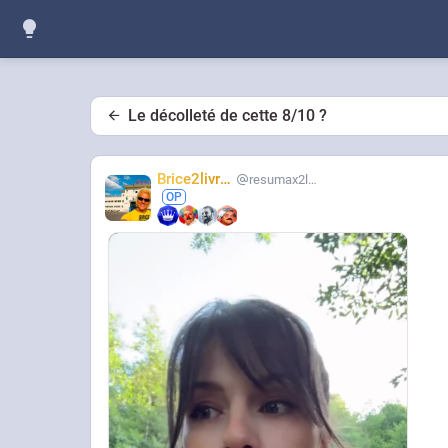
Le décolleté de cette 8/10 ?
Brice2livres
resumax2livres