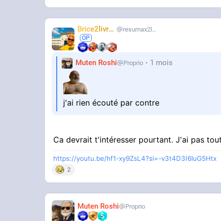
Brice2livres
resumax2livres
Muten Roshi
1 mois
Proprio
j'ai rien écouté par contre
Ca devrait t'intéresser pourtant. J'ai pas tou
https://youtu.be/hf1-xy9ZsL4?si=-v3t4D3I6luG5Htx
2
Muten Roshi
Proprio