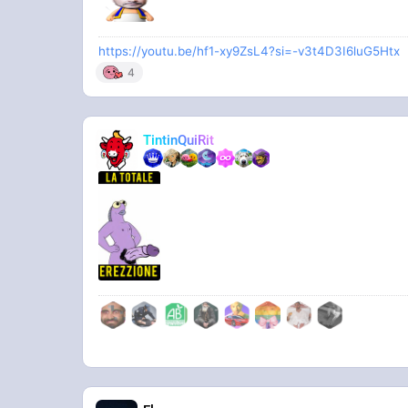
https://youtu.be/hf1-xy9ZsL4?si=-v3t4D3I6luG5Htx
4
TintinQuiRit