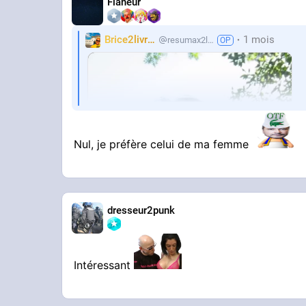
Flaneur
Brice2livres
1 mois
resumax2livres
Nul, je préfère celui de ma femme
dresseur2punk
Intéressant