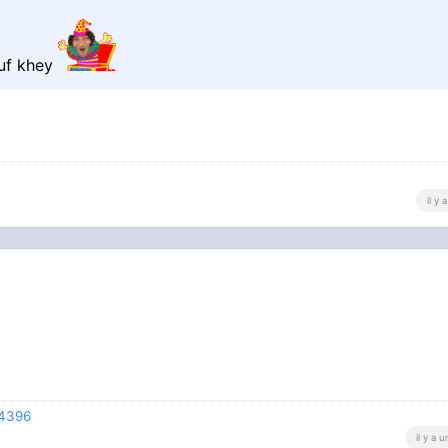
ouf khey
il y
74396
il y a 