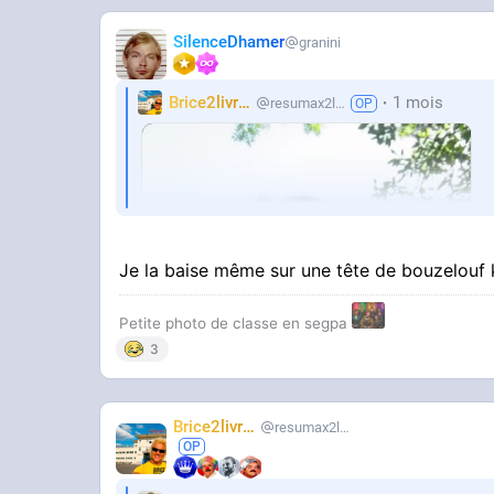
SilenceDhamer
granini
Brice2livres
1 mois
resumax2livres
STREAMABLE
unnamed
Je la baise même sur une tête de bouzelouf
Petite photo de classe en segpa
3
Brice2livres
resumax2livres