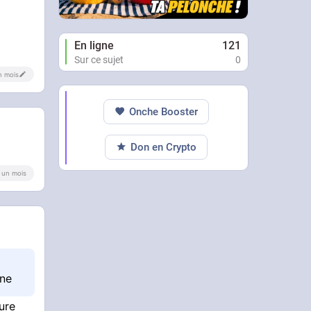
En ligne
121
Sur ce sujet
0
un mois
Onche Booster
Don en Crypto
 a un mois
one
ure