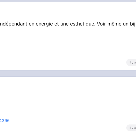
ndépendant en energie et une esthetique. Voir même un bij
il y
74396
il y