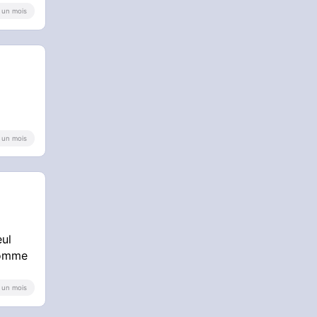
 a un mois
 a un mois
eul
 comme
 a un mois