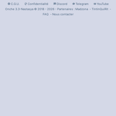
C.G.U.
Confidentialité
Discord
Telegram
YouTube
Onche 3.3-Nastasya © 2018 - 2026 - Partenaires :
Madzona
-
TintinQuiRit
-
FAQ
-
Nous contacter