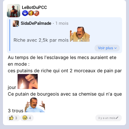
LeBotDuPCC
SidaDePalmade
1 mois
Riche avec 2,5k par mois
Voir plus
L’état de délabrement de ce pays bordel
Au temps de les l'esclavage les mecs auraient ete
en mode :
ces putains de riche qui ont 2 morceaux de pain par
jour
Ce putain de bourgeois avec sa chemise qui n'a que
3 trous
3
4
il y a un mois