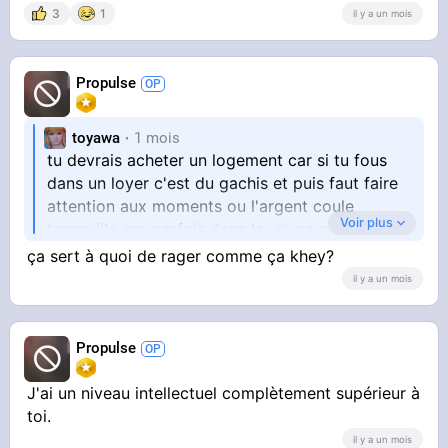
3
1
il y a un mois
Propulse
toyawa
1 mois
tu devrais acheter un logement car si tu fous
dans un loyer c'est du gachis et puis faut faire
attention aux moments ou l'argent coule
Voir plus
tranquille car parfois dans la vie ça se termine
et la chute est dure
ça sert à quoi de rager comme ça khey?
il y a un mois
Propulse
J'ai un niveau intellectuel complètement supérieur à
toi.
il y a un mois