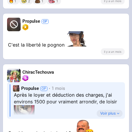
1
2
1
1
il y a un mois
Propulse
C'est la liberté le pognon
il y a un mois
ChiracTechouva
Propulse
1 mois
Après le loyer et déduction des charges, j'ai
environs 1500 pour vraiment arrondir, de loisir
Voir plus
Aucun stress de pas pouvoir payer ou d'être