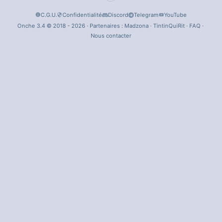
C.G.U.
Confidentialité
Discord
Telegram
YouTube
Onche 3.4 © 2018 - 2026 · Partenaires :
Madzona
·
TintinQuiRit
·
FAQ
·
Nous contacter