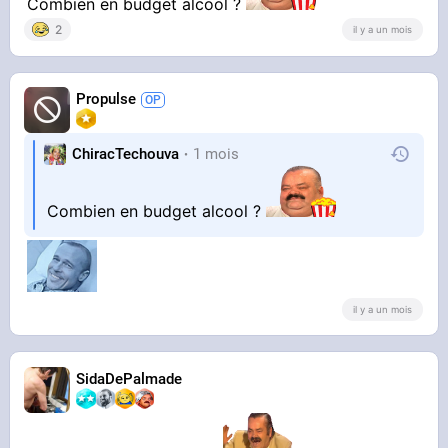
Combien en budget alcool ?
2
il y a un mois
radin avec les autres, le dream
Propulse
ChiracTechouva
1 mois
Combien en budget alcool ?
il y a un mois
SidaDePalmade