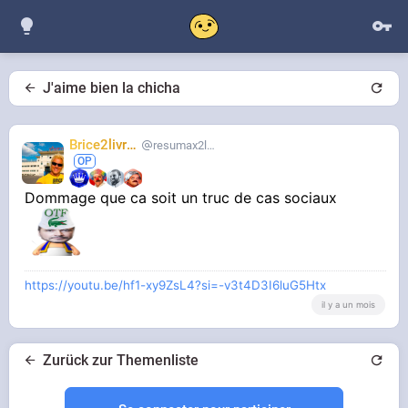
J'aime bien la chicha
Brice2livres
resumax2livres
Dommage que ca soit un truc de cas sociaux
https://youtu.be/hf1-xy9ZsL4?si=-v3t4D3I6luG5Htx
il y a un mois
Zurück zur Themenliste