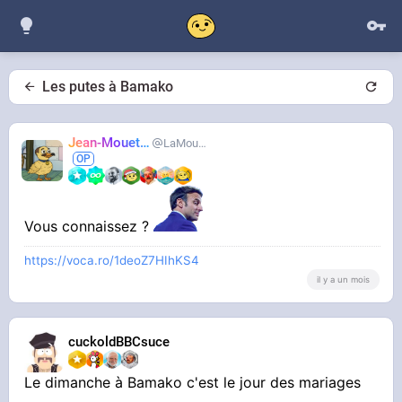
Les putes à Bamako
Jean-Mouette
LaMouetteAhi
Vous connaissez ?
https://voca.ro/1deoZ7HIhKS4
il y a un mois
cuckoldBBCsuce
Le dimanche à Bamako c'est le jour des mariages