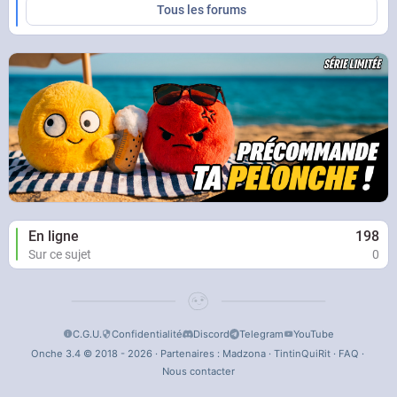
Tous les forums
En ligne
198
Sur ce sujet
0
C.G.U.
Confidentialité
Discord
Telegram
YouTube
Onche 3.4 © 2018 - 2026 · Partenaires :
Madzona
·
TintinQuiRit
·
FAQ
·
Nous contacter