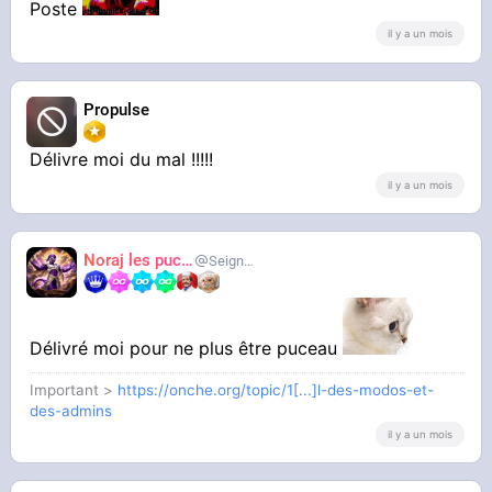
Poste
il y a un mois
Propulse
Délivre moi du mal !!!!!
il y a un mois
Noraj les pucix
SeigneurCooler
Délivré moi pour ne plus être puceau
Important >
https://onche.org/topic/1[...]l-des-modos-et-
des-admins
il y a un mois