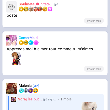
SoulmateOfUnited-kv
AdiosJVC
poste
il y a un mois
GamerMaid
Apprends moi à aimer tout comme tu m'aimes.
il y a un mois
Malenia
Noraj les pucix
1 mois
SeigneurCooler