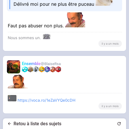
Délivré moi pour ne plus être puceau
Faut pas abuser non plus.
Nous sommes un.
il y a un mois
Ensemble
BlaiseRsa
https://voca.ro/1eZaVYQe0cDH
il y a un mois
Retou à liste des sujets