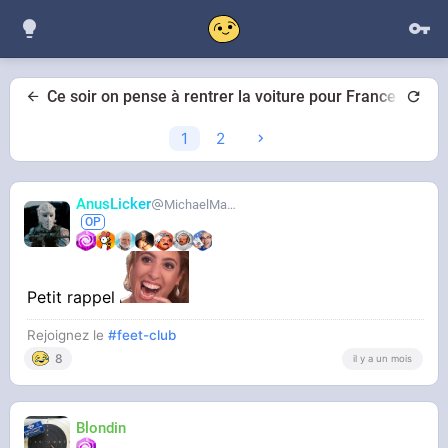
Ce soir on pense à rentrer la voiture pour France maroc
1
2
AnusLicker
MichaelMann
Petit rappel
Rejoignez le
#feet-club
8
il y a un mois
Blondin