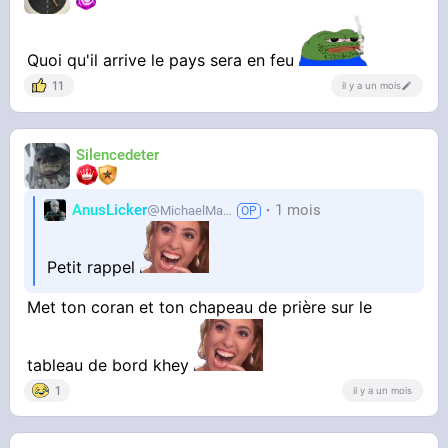
Quoi qu'il arrive le pays sera en feu
11
il y a un mois
Silencedeter
AnusLicker
1 mois
MichaelMann
Petit rappel
Met ton coran et ton chapeau de prière sur le
tableau de bord khey
1
il y a un mois