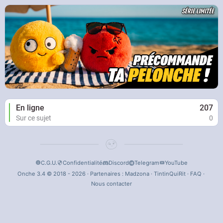
En ligne
207
Sur ce sujet
0
C.G.U.
Confidentialité
Discord
Telegram
YouTube
Onche 3.4 © 2018 - 2026 · Partenaires :
Madzona
·
TintinQuiRit
·
FAQ
·
Nous contacter