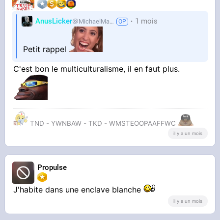
AnusLicker
1 mois
MichaelMann
Petit rappel
C'est bon le multiculturalisme, il en faut plus.
TND - YWNBAW - TKD - WMSTEOOPAAFFWC
il y a un mois
Propulse
J'habite dans une enclave blanche
il y a un mois