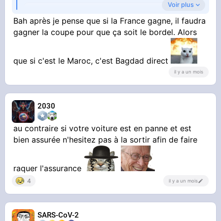
Voir plus
Il y aura + de bordel si : — 16 votes
Bah après je pense que si la France gagne, il faudra
gagner la coupe pour que ça soit le bordel. Alors
Le maroc gagne
Le maroc perd
que si c'est le Maroc, c'est Bagdad direct
par scientifique il y a 1 mois
il y a un mois
2030
au contraire si votre voiture est en panne et est
bien assurée n'hesitez pas à la sortir afin de faire
raquer l'assurance
4
il y a un mois
SARS-CoV-2