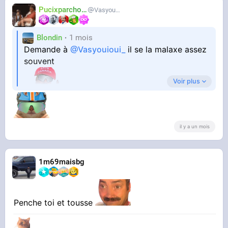
Pucixparchoix
Vasyouioui_
Blondin
1 mois
Demande à
@Vasyouioui_
il se la malaxe assez
souvent
Voir plus
il y a un mois
1m69maisbg
Penche toi et tousse