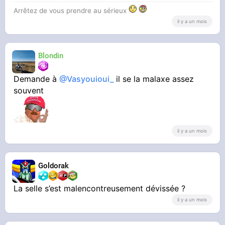
Arrêtez de vous prendre au sérieux
il y a un mois
Blondin
Demande à
@Vasyouioui_
il se la malaxe assez
souvent
il y a un mois
Goldorak
La selle s’est malencontreusement dévissée ?
il y a un mois