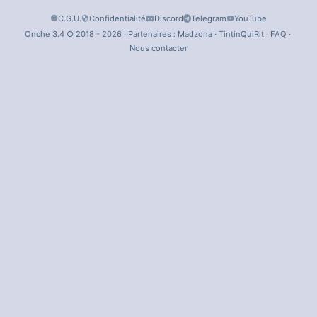
C.G.U.
Confidentialité
Discord
Telegram
YouTube
Onche 3.4 © 2018 - 2026 · Partenaires :
Madzona
·
TintinQuiRit
·
FAQ
·
Nous contacter